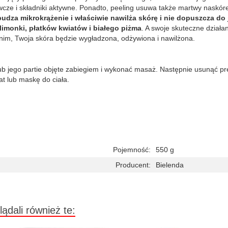
wcze i składniki aktywne. Ponadto, peeling usuwa także martwy naskóre
udza mikrokrążenie i właściwie nawilża skórę i nie dopuszcza do 
 limonki, płatków kwiatów i białego piżma
. A swoje skuteczne dział
 nim, Twoja skóra będzie wygładzona, odżywiona i nawilżona.
 lub jego partie objęte zabiegiem i wykonać masaż. Następnie usunąć p
t lub maskę do ciała.
Pojemność:
550 g
Producent:
Bielenda
lądali również te: