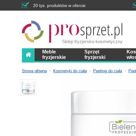
20 tys. produktów w ofercie
Sklep fryzjersko-kosmetyczny
Meble
Sprzęt
Kos
fryzjerskie
fryzjerski
wło
Strona główna
Kosmetyki do ciała
Peelingi do ciała
Peel