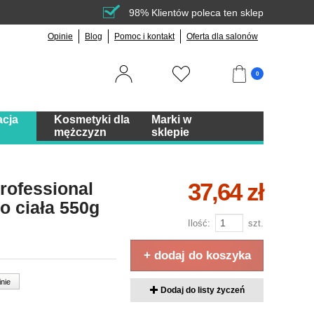
98% Klientów poleca ten sklep
Opinie
Blog
Pomoc i kontakt
Oferta dla salonów
0
acja
Kosmetyki dla
Marki w
mężczyzn
sklepie
37,64 zł
rofessional
do ciała 550g
Ilość:
szt.
+ dodaj do koszyka
inie
Dodaj do listy życzeń