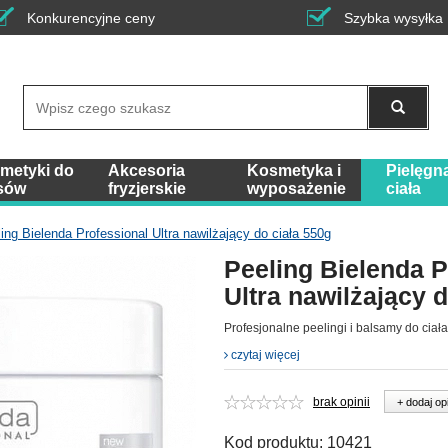
Konkurencyjne ceny
Szybka wysyłka
Wyszukaj
metyki do
Akcesoria
Kosmetyka i
Pielęgn
sów
fryzjerskie
wyposażenie
ciała
ing Bielenda Professional Ultra nawilżający do ciała 550g
Peeling Bielenda P
Ultra nawilżający 
Profesjonalne peelingi i balsamy do ciała
czytaj więcej
brak opinii
+ dodaj op
Kod produktu:
10421