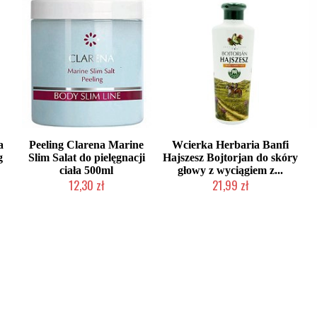
a
Peeling Clarena Marine
Wcierka Herbaria Banfi
g
Slim Salat do pielęgnacji
Hajszesz Bojtorjan do skóry
ciała 500ml
głowy z wyciągiem z...
12,30 zł
21,99 zł
Produkt wycofany
Produkt wycofany