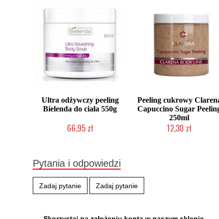
Ultra odżywczy peeling
Peeling cukrowy Claren
Bielenda do ciała 550g
Capuccino Sugar Peelin
250ml
66,95 zł
12,30 zł
Produkt wycofany
Produkt wycofany
Pytania i odpowiedzi
Zadaj pytanie
Zadaj pytanie
Skorzystaj na założeniu konta w naszym sklepie