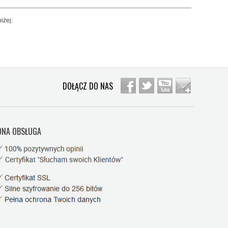
iżej:
DOŁĄCZ DO NAS
NA OBSŁUGA