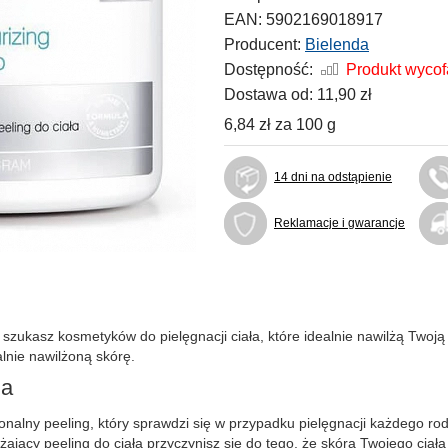
EAN:
5902169018917
Producent:
Bielenda
Dostępność:
Produkt wyco
Dostawa od:
11,90 zł
6,84 zł
za
100 g
14 dni na odstąpienie
Reklamacje i gwarancje
 szukasz kosmetyków do pielęgnacji ciała, które idealnie nawilżą Twoj
alnie nawilżoną skórę.
ia
sjonalny peeling, który sprawdzi się w przypadku pielęgnacji każdego rod
żający peeling do ciała przyczynisz się do tego, że skóra Twojego cia