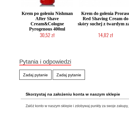
Krem po goleniu Nishman
Krem do golenia Proras
After Shave
Red Shaving Cream do
Cream&Cologne
skóry suchej z twardym za
Pyrogenous 400ml
30,52 zł
14,82 zł
Duża ilość (wysyłka w 24h)
Duża ilość (wysyłka w 24h)
Pytania i odpowiedzi
Zadaj pytanie
Zadaj pytanie
Skorzystaj na założeniu konta w naszym sklepie
Załóż konto w naszym sklepie i zdobywaj punkty za swoje zakupy, 