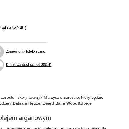
ysyłka w 24h)
Zamówienia telefoniczne
Darmowa dostawa od 350zł*
arostu i skóry twarzy? Marzysz o zaroście, który będzie
rodzie?
Balsam Reuzel Beard Balm Wood&Spice
 olejem arganowym
. Zapewnia średnie utrwalenie. Ten balsam to ratunek dla