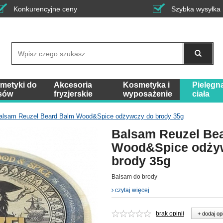
Konkurencyjne ceny
Szybka wysyłka
Wyszukaj
metyki do
Akcesoria
Kosmetyka i
Pielęgn
sów
fryzjerskie
wyposażenie
ciała
alsam Reuzel Beard Balm Wood&Spice odżywczy do brody 35g
Balsam Reuzel Be
Wood&Spice odży
brody 35g
Balsam do brody
czytaj więcej
brak opinii
+ dodaj op