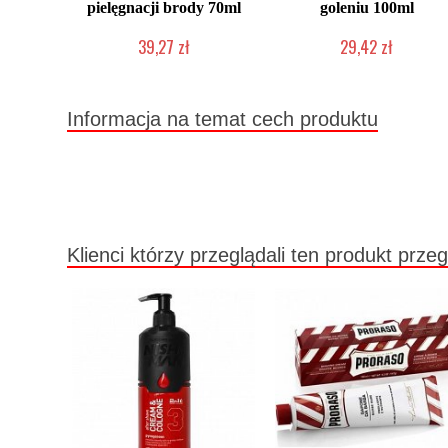
pielęgnacji brody 70ml
goleniu 100ml
39,27 zł
29,42 zł
Duża ilość (wysyłka w 24h)
Duża ilość (wysyłka w 24h)
Informacja na temat cech produktu
Klienci którzy przeglądali ten produkt przeg