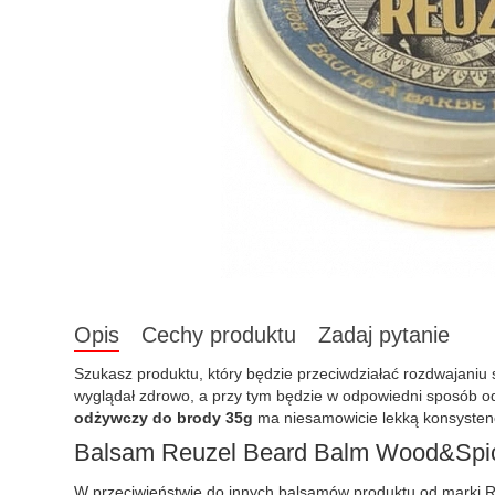
Opis
Cechy produktu
Zadaj pytanie
Szukasz produktu, który będzie przeciwdziałać rozdwajaniu 
wyglądał zdrowo, a przy tym będzie w odpowiedni sposób o
odżywczy do brody 35g
ma niesamowicie lekką konsystenc
Balsam Reuzel Beard Balm Wood&Spic
W przeciwieństwie do innych balsamów produktu od marki Re