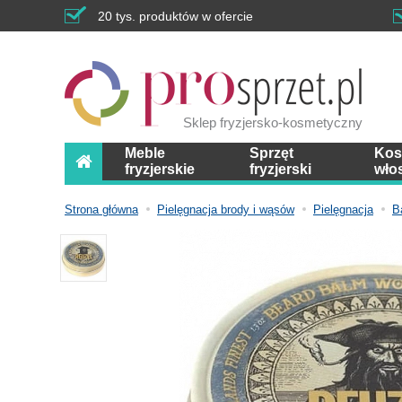
20 tys. produktów w ofercie
Sklep fryzjersko-kosmetyczny
Meble
Sprzęt
Kos
fryzjerskie
fryzjerski
wło
Strona główna
Pielęgnacja brody i wąsów
Pielęgnacja
B