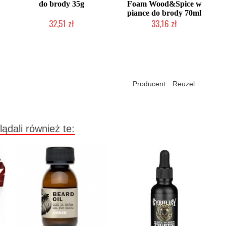
do brody 35g
Foam Wood&Spice w
piance do brody 70ml
32,51 zł
33,16 zł
Duża ilość (wysyłka w 24h)
Duża ilość (wysyłka w 24h)
Producent:
Reuzel
lądali również te: