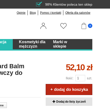
98% Klientów poleca ten sklep
Opinie
Blog
Pomoc i kontakt
Oferta dla salonów
0
acja
Kosmetyki dla
Marki w
mężczyzn
sklepie
52,10 zł
ard Balm
wczy do
Ilość:
szt.
+ dodaj do koszyka
Dodaj do listy życzeń
inie