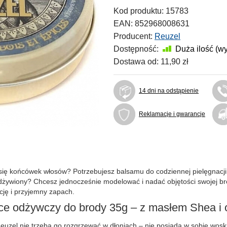
Kod produktu:
15783
EAN:
852968008631
Producent:
Reuzel
Dostępność:
Duża ilość (w
Dostawa od:
11,90 zł
14 dni na odstąpienie
Reklamacje i gwarancje
się końcówek włosów? Potrzebujesz balsamu do codziennej pielęgnacji z
dżywiony? Chcesz jednocześnie modelować i nadać objętości swojej b
ję i przyjemny zapach.
e odżywczy do brody 35g – z masłem Shea i
uzel nie trzeba go rozgrzewać w dłoniach – nie posiada w sobie wosku