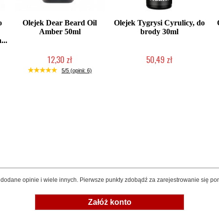
o
Olejek Dear Beard Oil
Olejek Tygrysi Cyrulicy, do
Amber 50ml
brody 30ml
...
12,30 zł
50,49 zł
Produkt wycofany
Produkt wycofany
5/5 (opinii: 6)
dodane opinie i wiele innych. Pierwsze punkty zdobądź za zarejestrowanie się pon
Załóż konto