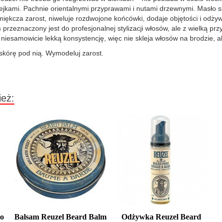
 olejkami. Pachnie orientalnymi przyprawami i nutami drzewnymi. Masło
ękcza zarost, niweluje rozdwojone końcówki, dodaje objętości i odżyw
rzeznaczony jest do profesjonalnej stylizacji włosów, ale z wielką prz
 niesamowicie lekką konsystencję, więc nie skleja włosów na brodzie, a
skórę pod nią. Wymodeluj zarost.
ież:
po
Balsam Reuzel Beard Balm
Odżywka Reuzel Beard