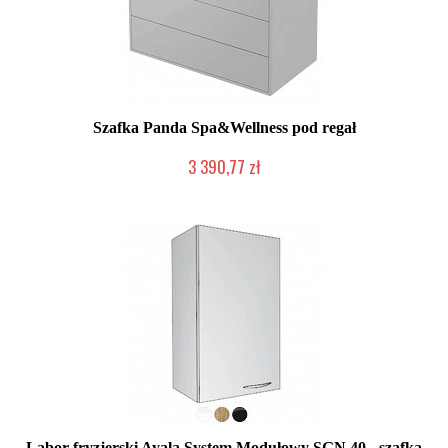
Szafka Panda Spa&Wellness pod regał
3 390,77 zł
Chwilowo niedostępny
Labor fryzjerski Ayala System Modułowy SGN 40 - szafka