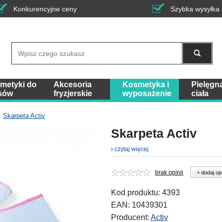
Konkurencyjne ceny
Szybka wysyłka
Wyszukaj
metyki do
Akcesoria
Kosmetyka i
Pielęgn
sów
fryzjerskie
wyposażenie
ciała
Skarpeta Activ
Skarpeta Activ
czytaj więcej
brak opinii
+ dodaj op
Kod produktu:
4393
EAN:
10439301
Producent:
Activ