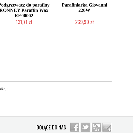
Podgrzewacz do parafiny
Parafiniarka Giovanni
RONNEY Paraffin Wax
220W
RE00002
131,71 zł
269,99 zł
Produkt wycofany
Chwilowo niedostępny
iżej:
DOŁĄCZ DO NAS