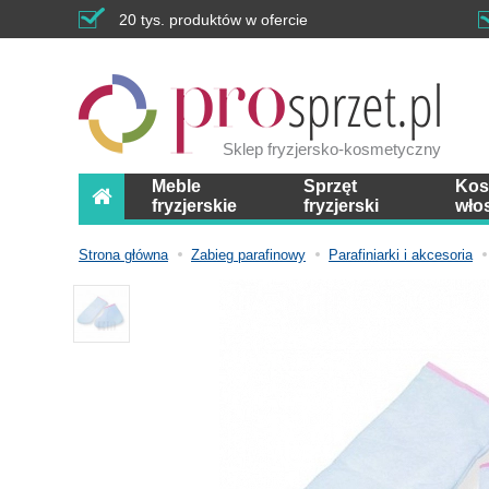
20 tys. produktów w ofercie
Sklep fryzjersko-kosmetyczny
Meble
Sprzęt
Kos
fryzjerskie
fryzjerski
wło
Strona główna
Zabieg parafinowy
Parafiniarki i akcesoria