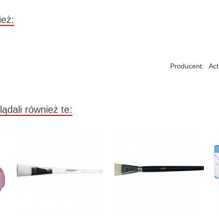
ież:
Producent:
Act
lądali również te: