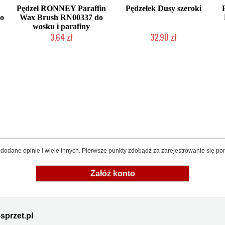
Y
Pędzel RONNEY Paraffin
Pędzelek Dusy szeroki
do
Wax Brush RN00337 do
wosku i parafiny
3,64 zł
32,90 zł
Produkt wycofany
Produkt wycofany
dodane opinie i wiele innych. Pierwsze punkty zdobądź za zarejestrowanie się pon
Załóż konto
sprzet.pl