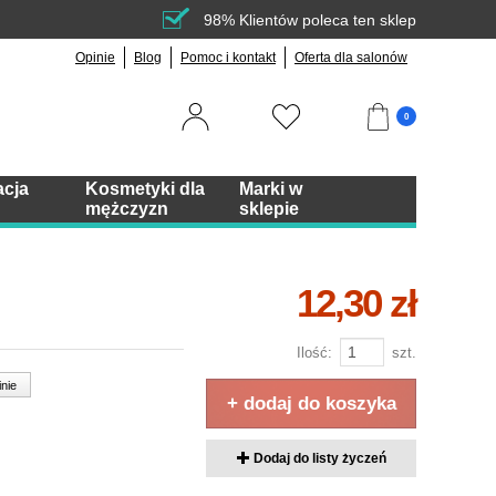
98% Klientów poleca ten sklep
Opinie
Blog
Pomoc i kontakt
Oferta dla salonów
0
acja
Kosmetyki dla
Marki w
mężczyzn
sklepie
12,30 zł
Ilość:
szt.
inie
+ dodaj do koszyka
Dodaj do listy życzeń