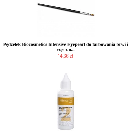
Pędzelek Biocosmetics Intensive Eyepearl do farbowania brwi i
rzęs z o...
14,66 zł
Duża ilość (wysyłka w 24h)