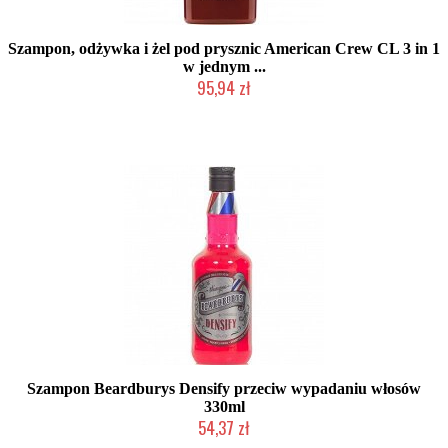
Szampon, odżywka i żel pod prysznic American Crew CL 3 in 1
w jednym ...
95,94 zł
Chwilowo niedostępny
Szampon Beardburys Densify przeciw wypadaniu włosów
330ml
54,37 zł
Duża ilość (wysyłka w 24h)