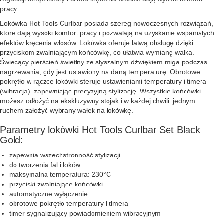
pracy.
Lokówka Hot Tools Curlbar posiada szereg nowoczesnych rozwiązań,
które dają wysoki komfort pracy i pozwalają na uzyskanie wspaniałych
efektów kręcenia włosów. Lokówka oferuje łatwą obsługę dzięki
przyciskom zwalniającym końcówkę, co ułatwia wymianę wałka.
Świecący pierścień świetlny ze słyszalnym dźwiękiem miga podczas
nagrzewania, gdy jest ustawiony na daną temperaturę. Obrotowe
pokrętło w rączce lokówki steruje ustawieniami temperatury i timera
(wibracja), zapewniając precyzyjną stylizację. Wszystkie końcówki
możesz odłożyć na ekskluzywny stojak i w każdej chwili, jednym
ruchem założyć wybrany wałek na lokówkę.
Parametry lokówki Hot Tools Curlbar Set Black
Gold:
zapewnia wszechstronność stylizacji
do tworzenia fal i loków
maksymalna temperatura: 230°C
przyciski zwalniające końcówki
automatyczne wyłączenie
obrotowe pokrętło temperatury i timera
timer sygnalizujący powiadomieniem wibracyjnym