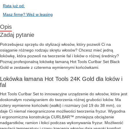
Rata już od:
Masz firmę? Weź w leasing
Opis
Zadaj pytanie
Potrzebujesz sprzętu do stylizacji włosów, który pozwoli Ci na
osiąganie różnego rodzaju skrętu włosów? Chcesz mieć jedną
lokówkę, która pozwoli na tworzenie fal i loków o różnej średnicy?
Poznaj profesjonalną lokówkę łamaną Hot Tools Curlbar Set Black
Gold w zestawie z czterema wymiennymi końcówkami.
Lokówka łamana Hot Tools 24K Gold dla loków i
fal
Hot Tools Curlbar Set to innowacyjne urządzenie do włosów, które jest
doskonałym rozwiązaniem do tworzenia różnej grubości loków. Ma
cztery wymienne końcówki (wałki) i rozmiary (od 19 do 38 mm), co
daje Ci niemal nieograniczone możliwości tworzenia fryzur. Wygodna
i ergonomiczna konstrukcja CURLBAR™ zmniejsza obciążenie
nadgarstków, ramion i łokci podczas wykonywania fryzur. Możliwość
regulacji temperatury i czasu kręcenia włosów dają wysoki komfort