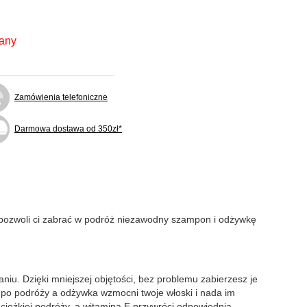
fany
Zamówienia telefoniczne
Darmowa dostawa od 350zł*
pozwoli ci zabrać w podróż niezawodny szampon i odżywkę
u. Dzięki mniejszej objętości, bez problemu zabierzesz je
po podróży a odżywka wzmocni twoje włoski i nada im
ciężkiej podróży, a witamina E przywróci odpowiednią