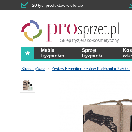
20 tys. produktów w ofercie
Sklep fryzjersko-kosmetyczny
Meble
Sprzęt
Kos
fryzjerskie
fryzjerski
wło
Strona główna
Zestaw Beardition Zestaw Podróżnika 2x60ml