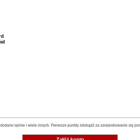
rd
5ml
dodane opinie i wiele innych. Pierwsze punkty zdobądź za zarejestrowanie się pon
Załóż konto