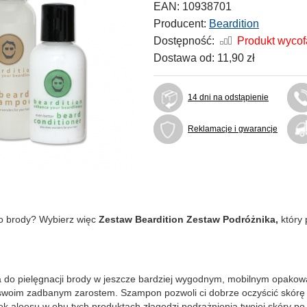
EAN:
10938701
Producent:
Beardition
Dostępność:
Produkt wyco
Dostawa od:
11,90 zł
14 dni na odstąpienie
Reklamacje i gwarancje
do brody? Wybierz więc
Zestaw Beardition Zestaw Podróżnika,
który 
do pielęgnacji brody w jeszcze bardziej wygodnym, mobilnym opakowani
 swoim zadbanym zarostem. Szampon pozwoli ci dobrze oczyścić skórę 
k aloesu w obu tych produktach złagodzi podrażnienia twojej skóry po 