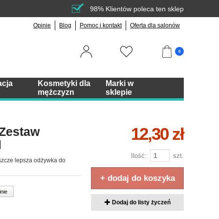
98% Klientów poleca ten sklep
Opinie
Blog
Pomoc i kontakt
Oferta dla salonów
0
acja
Kosmetyki dla
Marki w
mężczyzn
sklepie
12,30 zł
 Zestaw
l
Ilość:
szt.
szcze lepsza odżywka do
+ dodaj do koszyka
inie
Dodaj do listy życzeń