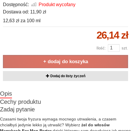
Dostępność:
Produkt wycofany
Dostawa od:
11,90 zł
12,63 zł
za
100 ml
26,14 zł
Ilość:
szt.
+ dodaj do koszyka
Dodaj do listy życzeń
Opis
Cechy produktu
Zadaj pytanie
Czasami twoja fryzura wymaga mocnego utrwalenia, a czasem
chciałbyś jedynie lekko ją utrwalić? Wybierz
żel do włosów
Marrakesh For Men Porter
dzięki któremu sam decydujesz jak mocno