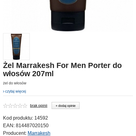
Żel Marrakesh For Men Porter do
włosów 207ml
żel do włosów
czytaj więcej
brak opinii
+ dodaj opinie
Kod produktu:
14592
EAN:
814487020150
Producent:
Marrakesh