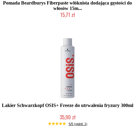
Pomada Beardburys Fiberpaste włóknista dodająca gęstości do
włosów 15m...
15,71 zł
Produkt wycofany
Lakier Schwarzkopf OSIS+ Freeze do utrwalenia fryzury 300ml
35,90 zł
Duża ilość (wysyłka w 24h)
5/5 (opinii: 1)