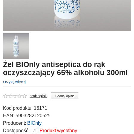
Żel BIOnly antiseptica do rąk
oczyszczający 65% alkoholu 300ml
czytaj więcej
brak opinii
+ dodaj opinie
Kod produktu:
16171
EAN:
5903282120525
Producent:
BIOnly
Dostępność:
Produkt wycofany