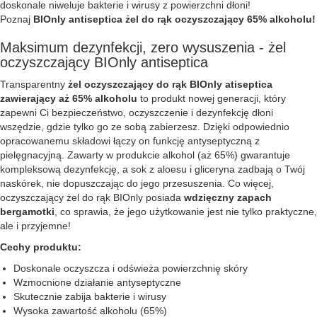
doskonale niweluje bakterie i wirusy z powierzchni dłoni!
Poznaj
BIOnly antiseptica żel do rąk oczyszczający 65% alkoholu!
Maksimum dezynfekcji, zero wysuszenia - żel
oczyszczający BIOnly antiseptica
Transparentny
żel oczyszczający do rąk BIOnly atiseptica
zawierający aż 65% alkoholu
to produkt nowej generacji, który
zapewni Ci bezpieczeństwo, oczyszczenie i dezynfekcję dłoni
wszędzie, gdzie tylko go ze sobą zabierzesz. Dzięki odpowiednio
opracowanemu składowi łączy on funkcję antyseptyczną z
pielęgnacyjną. Zawarty w produkcie alkohol (aż 65%) gwarantuje
kompleksową dezynfekcję, a sok z aloesu i gliceryna zadbają o Twój
naskórek, nie dopuszczając do jego przesuszenia. Co więcej,
oczyszczający żel do rąk BIOnly posiada
wdzięczny zapach
bergamotki
, co sprawia, że jego użytkowanie jest nie tylko praktyczne,
ale i przyjemne!
Cechy produktu:
Doskonale oczyszcza i odświeża powierzchnię skóry
Wzmocnione działanie antyseptyczne
Skutecznie zabija bakterie i wirusy
Wysoka zawartość alkoholu (65%)