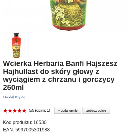
Wcierka Herbaria Banfi Hajszesz
Hajhullast do skóry głowy z
wyciągiem z chrzanu i gorczycy
250ml
czytaj więcej
5/5 (opinii: 1)
+ dodaj opinie
zobacz opinie
Kod produktu:
16530
EAN:
5997005301988