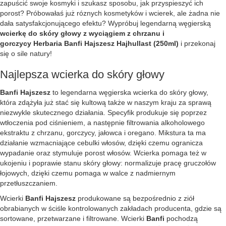
zapuścić swoje kosmyki i szukasz sposobu, jak przyspieszyć ich
porost? Próbowałaś już róznych kosmetyków i wcierek, ale żadna nie
dała satysfakcjonującego efektu? Wypróbuj legendarną węgierską
wcierkę do skóry głowy z wyciągiem z chrzanu i
gorczycy Herbaria Banfi Hajszesz Hajhullast (250ml)
i przekonaj
się o sile natury!
Najlepsza wcierka do skóry głowy
Banfi Hajszesz
to legendarna węgierska wcierka do skóry głowy,
która zdążyła już stać się kultową także w naszym kraju za sprawą
niezwykle skutecznego działania. Specyfik produkuje się poprzez
wtłoczenia pod ciśnieniem, a następnie filtrowania alkoholowego
ekstraktu z chrzanu, gorczycy, jałowca i oregano. Mikstura ta ma
działanie wzmacniające cebulki włosów, dzięki czemu ogranicza
wypadanie oraz stymuluje porost włosów. Wcierka pomaga też w
ukojeniu i poprawie stanu skóry głowy: normalizuje pracę gruczołów
łojowych, dzięki czemu pomaga w walce z nadmiernym
przetłuszczaniem.
Wcierki
Banfi Hajszesz
produkowane są bezpośrednio z ziół
obrabianych w ściśle kontrolowanych zakładach producenta, gdzie są
sortowane, przetwarzane i filtrowane. Wcierki
Banfi
pochodzą