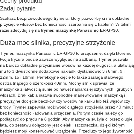
Cechy produktu
Zadaj pytanie
Szukasz bezprzewodowego trymera, który pozwoliłby ci na dokładne
przycięcie włosów bez konieczności szarpania się z kablem? W takim
razie zdecyduj się na t
rymer, maszynkę Panasonic ER-GP30
.
Duża moc silnika, precyzyjne strzyżenie
Trymer, maszynka Panasonic ER-GP30 to urządzenie, dzięki któremu
twoja fryzura będzie zawsze wyglądać na zadbaną. Trymer pozwala
na bardzo dokładne przycinanie włosów na każdej długości, a ułatwiają
mu to 3 dwustronne dodatkowe nakładki dystansowe: 3 i 6mm, 9 i
12mm, 15 i 18mm. Perfekcyjne cięcie to także zasługa stalowego
ostrza tnącego o szerokości 40mm. Mocny silnik sprawia, że
maszynka z łatwością sunie po nawet najbardziej sztywnych i grubych
włosach. Brak kabla ułatwia swobodne manewrowanie maszynką i
precyzyjne docięcie baczków czy włosów na karku lub też wąsów czy
brody. Trymer zapewnia możliwość ciągłego strzyżenia przez 40 minut
bez konieczności ładowania urządzenia. Po tym czasie należy go
podłączyć do prądu na 8 godzin. Aby maszynka służyła ci przez długie
lata, do zestawu dołączony jest olejek i szczoteczka, dzięki którym
będziesz mógł konserwować urządzenie. Przedłuży to jego żywotność