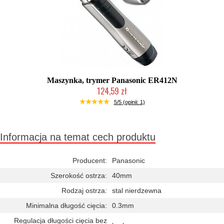
Maszynka, trymer Panasonic ER412N
124,59 zł
Duża ilość (wysyłka w 24h)
5/5 (opinii: 1)
Informacja na temat cech produktu
Producent:
Panasonic
Szerokość ostrza:
40mm
Rodzaj ostrza:
stal nierdzewna
Minimalna długość cięcia:
0.3mm
Regulacja długości cięcia bez