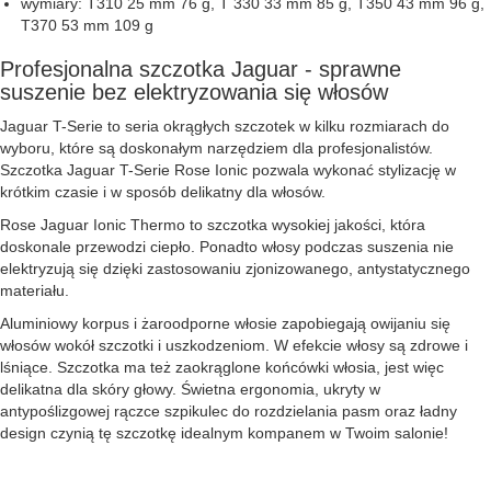
wymiary: T310 25 mm 76 g, T 330 33 mm 85 g, T350 43 mm 96 g,
T370 53 mm 109 g
Profesjonalna szczotka Jaguar - sprawne
suszenie bez elektryzowania się włosów
Jaguar T-Serie to seria okrągłych szczotek w kilku rozmiarach do
wyboru, które są doskonałym narzędziem dla profesjonalistów.
Szczotka Jaguar T-Serie Rose Ionic pozwala wykonać stylizację w
krótkim czasie i w sposób delikatny dla włosów.
Rose Jaguar Ionic Thermo to szczotka wysokiej jakości, która
doskonale przewodzi ciepło. Ponadto włosy podczas suszenia nie
elektryzują się dzięki zastosowaniu zjonizowanego, antystatycznego
materiału.
Aluminiowy korpus i żaroodporne włosie zapobiegają owijaniu się
włosów wokół szczotki i uszkodzeniom. W efekcie włosy są zdrowe i
lśniące. Szczotka ma też zaokrąglone końcówki włosia, jest więc
delikatna dla skóry głowy. Świetna ergonomia, ukryty w
antypoślizgowej rączce szpikulec do rozdzielania pasm oraz ładny
design czynią tę szczotkę idealnym kompanem w Twoim salonie!