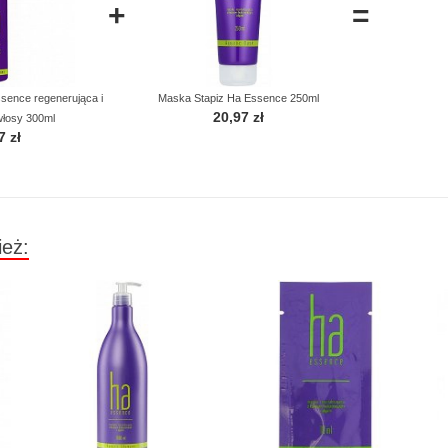
+
=
sence regenerująca i
Maska Stapiz Ha Essence 250ml
20,97 zł
włosy 300ml
7 zł
ież: