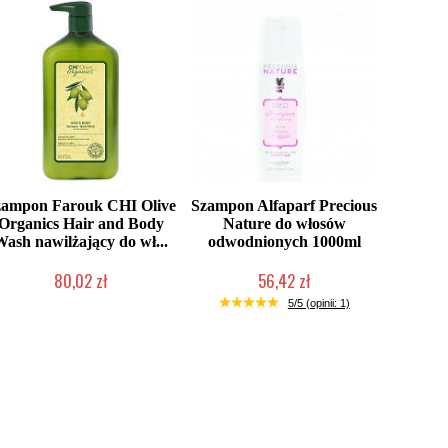
zampon Farouk CHI Olive
Szampon Alfaparf Precious
Organics Hair and Body
Nature do włosów
Wash nawilżający do wł...
odwodnionych 1000ml
80,02 zł
56,42 zł
Produkt wycofany
Produkt wycofany
5/5 (opinii: 1)