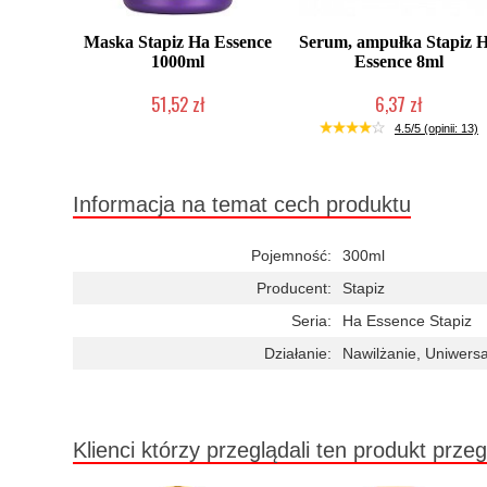
Maska Stapiz Ha Essence
Serum, ampułka Stapiz 
1000ml
Essence 8ml
51,52 zł
6,37 zł
Duża ilość (wysyłka w 24h)
Duża ilość (wysyłka w 24h)
4.5/5 (opinii: 13)
Informacja na temat cech produktu
Pojemność:
300ml
Producent:
Stapiz
Seria:
Ha Essence Stapiz
Działanie:
Nawilżanie, Uniwers
Klienci którzy przeglądali ten produkt przeg