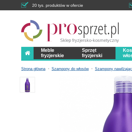
20 tys. produktów w ofercie
Sklep fryzjersko-kosmetyczny
Meble
Sprzęt
Kos
fryzjerskie
fryzjerski
wło
Strona główna
Szampony do włosów
Szampony nawilżają