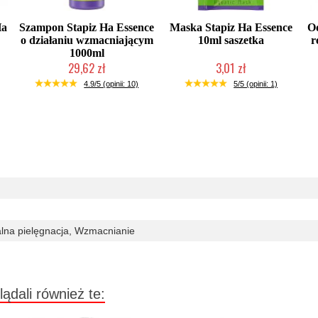
Ha
Szampon Stapiz Ha Essence
Maska Stapiz Ha Essence
O
o działaniu wzmacniającym
10ml saszetka
r
1000ml
29,62 zł
3,01 zł
Mała ilość (wysyłka w 24h)
Duża ilość (wysyłka w 24h)
4.9/5 (opinii: 10)
5/5 (opinii: 1)
alna pielęgnacja, Wzmacnianie
lądali również te: