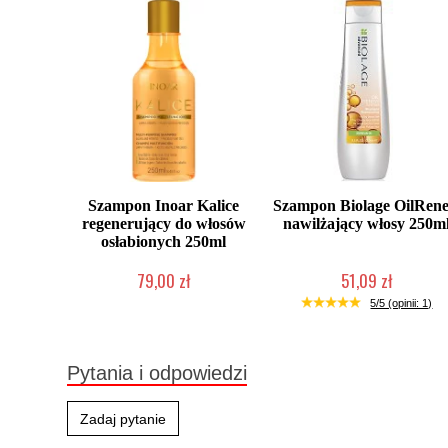
Szampon Inoar Kalice
Szampon Biolage OilRen
regenerujący do włosów
nawilżający włosy 250m
osłabionych 250ml
79,00 zł
51,09 zł
Duża ilość (wysyłka w 24h)
Produkt wycofany
5/5 (opinii: 1)
Pytania i odpowiedzi
Zadaj pytanie