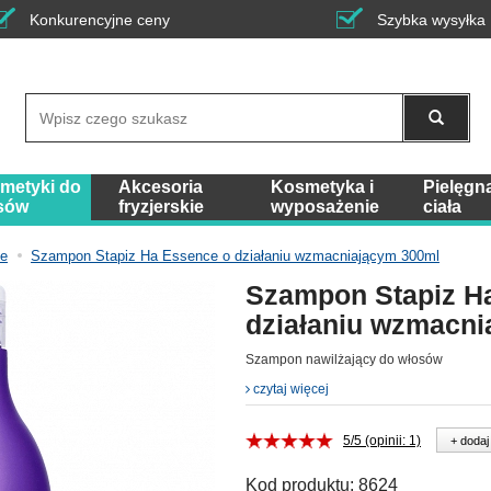
Konkurencyjne ceny
Szybka wysyłka
Wyszukaj
metyki do
Akcesoria
Kosmetyka i
Pielęgn
sów
fryzjerskie
wyposażenie
ciała
ce
Szampon Stapiz Ha Essence o działaniu wzmacniającym 300ml
Szampon Stapiz H
działaniu wzmacni
Szampon nawilżający do włosów
czytaj więcej
5/5 (opinii: 1)
+ dodaj
Kod produktu:
8624