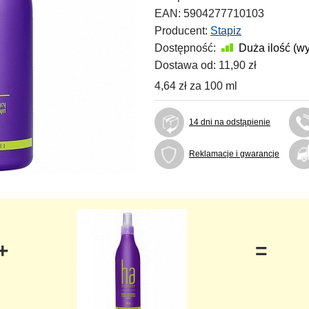
EAN:
5904277710103
Producent:
Stapiz
Dostępność:
Duża ilość (w
Dostawa od:
11,90 zł
4,64 zł
za
100 ml
14 dni na odstąpienie
Reklamacje i gwarancje
+
=