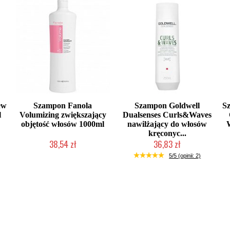
ew
Szampon Fanola
Szampon Goldwell
S
l
Volumizing zwiększający
Dualsenses Curls&Waves
objętość włosów 1000ml
nawilżający do włosów
kręconyc...
38,54 zł
36,83 zł
Produkt wycofany
Duża ilość (wysyłka w 24h)
5/5 (opinii: 2)