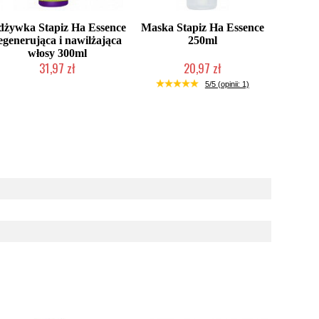
dżywka Stapiz Ha Essence
Maska Stapiz Ha Essence
egenerująca i nawilżająca
250ml
włosy 300ml
31,97 zł
20,97 zł
Duża ilość (wysyłka w 24h)
Duża ilość (wysyłka w 24h)
5/5 (opinii: 1)