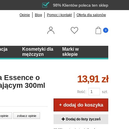
98% Klientów poleca ten sklep
Opinie
Blog
Pomoc i kontakt
Oferta dla salonów
0
acja
Kosmetyki dla
Marki w
mężczyzn
sklepie
13,91 zł
a Essence o
ającym 300ml
Ilość:
szt.
+ dodaj do koszyka
 opinie
zobacz opinie
Dodaj do listy życzeń