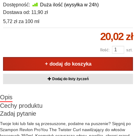
Dostępność:
Duża ilość (wysyłka w 24h)
Dostawa od:
11,90 zł
5,72 zł
za
100 ml
20,02 zł
Ilość:
szt.
+ dodaj do koszyka
Dodaj do listy życzeń
Opis
Cechy produktu
Zadaj pytanie
Twoje loki lub fale są przesuszone, podatne na puszenie? Sięgnij po
Szampon Revlon ProYou The Twister Curl nawilżający do włosów
kręconych 350ml. Kosmetyk oczyszcza włosy, nawilża, chroni przed