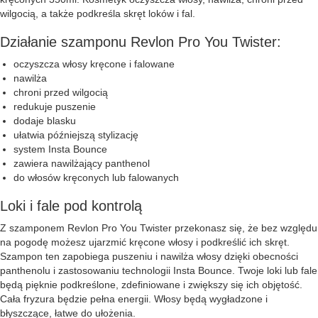
wilgocią, a także podkreśla skręt loków i fal.
Działanie szamponu Revlon Pro You Twister:
oczyszcza włosy kręcone i falowane
nawilża
chroni przed wilgocią
redukuje puszenie
dodaje blasku
ułatwia późniejszą stylizację
system Insta Bounce
zawiera nawilżający panthenol
do włosów kręconych lub falowanych
Loki i fale pod kontrolą
Z szamponem Revlon Pro You Twister przekonasz się, że bez względu
na pogodę możesz ujarzmić kręcone włosy i podkreślić ich skręt.
Szampon ten zapobiega puszeniu i nawilża włosy dzięki obecności
panthenolu i zastosowaniu technologii Insta Bounce. Twoje loki lub fale
będą pięknie podkreślone, zdefiniowane i zwiększy się ich objętość.
Cała fryzura będzie pełna energii. Włosy będą wygładzone i
błyszczące, łatwe do ułożenia.