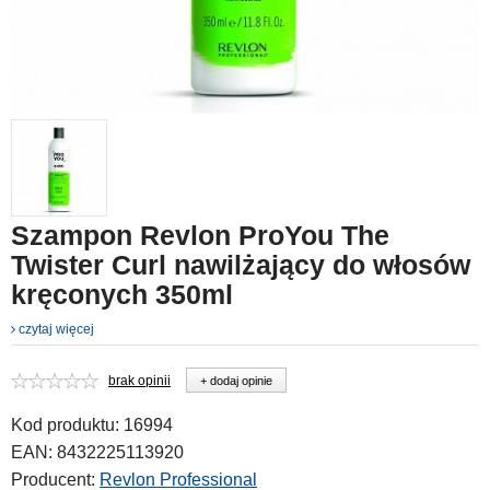
Szampon Revlon ProYou The
Twister Curl nawilżający do włosów
kręconych 350ml
czytaj więcej
brak opinii
+ dodaj opinie
Kod produktu:
16994
EAN:
8432225113920
Producent:
Revlon Professional