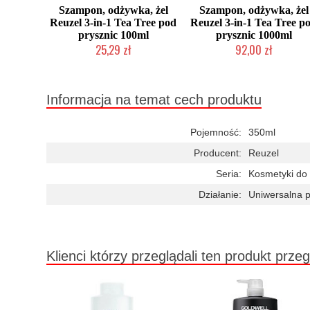
Szampon, odżywka, żel
Szampon, odżywka, żel
Reuzel 3-in-1 Tea Tree pod
Reuzel 3-in-1 Tea Tree p
prysznic 100ml
prysznic 1000ml
25,29 zł
92,00 zł
Chwilowo niedostępny
Duża ilość (wysyłka w 24h)
Informacja na temat cech produktu
Pojemność:
350ml
Producent:
Reuzel
Seria:
Kosmetyki do 
Działanie:
Uniwersalna p
Klienci którzy przeglądali ten produkt przeg