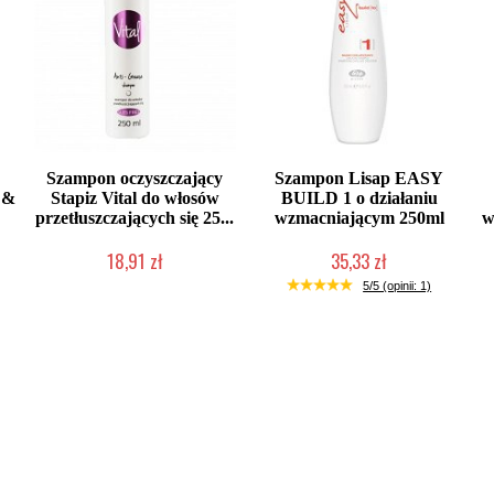
Szampon oczyszczający
Szampon Lisap EASY
 &
Stapiz Vital do włosów
BUILD 1 o działaniu
przetłuszczających się 25...
wzmacniającym 250ml
w
18,91 zł
35,33 zł
Duża ilość (wysyłka w 24h)
Produkt wycofany
5/5 (opinii: 1)