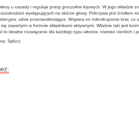
łosy u nasady i reguluje pracę gruczołów łojowych. W jego składzie zna
krouszkodzeń występujących na skórze głowy. Pokrzywa jest źródłem mi
kteryjne, silnie przeciwutleniające. Wspiera on mikrokrążenie krwi, co 
ją się zawartymi w formule składnikami aktywnymi. Właśnie taki jest k
t to idealne rozwiązanie dla każdego typu włosów, również cienkich i p
osy. Spłucz.
ież: