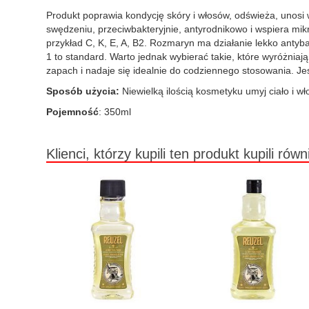
Produkt poprawia kondycję skóry i włosów, odświeża, unosi w
swędzeniu, przeciwbakteryjnie, antyrodnikowo i wspiera mi
przykład C, K, E, A, B2. Rozmaryn ma działanie lekko antyba
1 to standard. Warto jednak wybierać takie, które wyróżnia
zapach i nadaje się idealnie do codziennego stosowania. Jes
Sposób użycia:
Niewielką ilością kosmetyku umyj ciało i wł
Pojemność
: 350ml
Klienci, którzy kupili ten produkt kupili równ