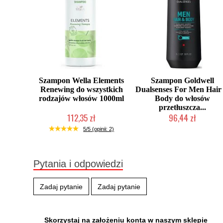
Szampon Wella Elements
Szampon Goldwell
Renewing do wszystkich
Dualsenses For Men Hair
rodzajów włosów 1000ml
Body do włosów
przetłuszcza...
112,35 zł
96,44 zł
Mała ilość (wysyłka w 24h)
Duża ilość (wysyłka w 24h)
5/5 (opinii: 2)
Pytania i odpowiedzi
Zadaj pytanie
Zadaj pytanie
Skorzystaj na założeniu konta w naszym sklepie