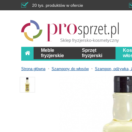
20 tys. produktów w ofercie
Sklep fryzjersko-kosmetyczny
Meble
Sprzęt
Kos
fryzjerskie
fryzjerski
wło
Strona główna
Szampony do włosów
Szampon, odżywka, że