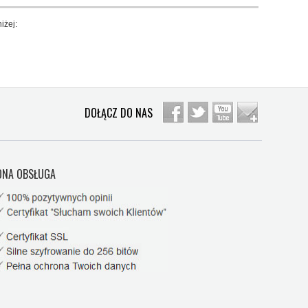
iżej:
DOŁĄCZ DO NAS
NA OBSŁUGA