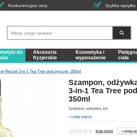
Konkurencyjne ceny
Szybka wysyłka
Wyszukaj
metyki do
Akcesoria
Kosmetyka i
Pielęgn
sów
fryzjerskie
wyposażenie
ciała
l Reuzel 3-in-1 Tea Tree pod prysznic 350ml
Szampon, odżywka,
3-in-1 Tea Tree po
350ml
Szampon, odżywka, żel
czytaj więcej
brak opinii
+ dodaj op