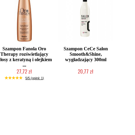
Szampon Fanola Oro
Szampon CeCe Salon
Therapy rozświetlający
Smooth&Shine,
łosy z keratyną i olejkiem
wygładzający 300ml
...
27,72 zł
20,77 zł
Chwilowo niedostępny
Produkt wycofany
5/5 (opinii: 1)