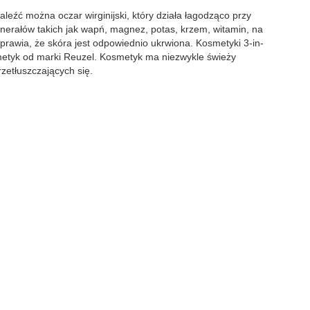
leźć można oczar wirginijski, który działa łagodząco przy
nerałów takich jak wapń, magnez, potas, krzem, witamin, na
sprawia, że skóra jest odpowiednio ukrwiona. Kosmetyki 3-in-
osmetyk od marki Reuzel. Kosmetyk ma niezwykle świeży
rzetłuszczających się.