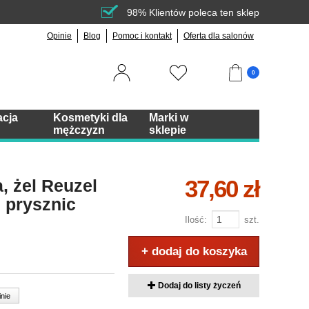
98% Klientów poleca ten sklep
Opinie
Blog
Pomoc i kontakt
Oferta dla salonów
0
acja
Kosmetyki dla
Marki w
mężczyzn
sklepie
37,60 zł
 żel Reuzel
d prysznic
Ilość:
szt.
+ dodaj do koszyka
Dodaj do listy życzeń
inie