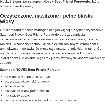
blasku? Sięgnij po
szampon Novex Best Friend Foreverdo
, który
oczyści i nawilży włosy.
Oczyszczone, nawilżone i pełne blasku
włosy
Od szamponu możesz wymagać czegoś więcej niż tylko oczyszczenia.
Szampon Novex Best Friend Foreverdo oprócz usunięcia
zanieczyszczeń i nadmiaru sebum z włosów i skóry głowy, nawilża
również i wzmacnia pasma. Dzięki olejkom roślinnym, witaminom i
aminokwasom sprawia, że włosy są elastyczne, miękkie i witalne. Co
ważne, szampon nie zawiera parabenów, wazeliny, silikonów ani
siarczanów. Nie osłabia więc i tak już zniszczonych włosów. Ma świeży
zapach.
Szampon NOVEX Best Friend Forever:
do włosów mocno zniszczonych
oczyszcza włosy i skórę głowy
silnie nawilża
elastyczne włosy pełne blasku
ma świeży zapach
bez parabenów, wazeliny, silikonów i siarczanów.