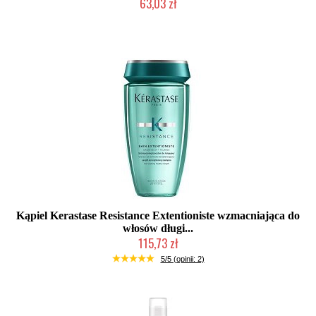
63,03 zł
Duża ilość (wysyłka w 24h)
Kąpiel Kerastase Resistance Extentioniste wzmacniająca do
włosów długi...
115,73 zł
Duża ilość (wysyłka w 24h)
5/5 (opinii: 2)