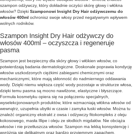
szampon odżywczy, który dokładnie oczyści skórę głowy i włókna
włosów? Dzięki
Szamponowi Insight Dry Hair odżywczemu do
włosów 400ml
ochronisz swoje włosy przed negatywnym wpływem
wolnych rodników.
Szampon Insight Dry Hair odżywczy do
włosów 400ml – oczyszcza i regeneruje
pasma
Szampon jest bezpieczny dla skóry głowy i włókien włosów, co
potwierdzają badania dermatologiczne. Doskonale poprawia kondycję
włosów uszkodzonych ciężkimi zabiegami chemicznymi oraz
mechanicznymi, które mają skłonność do nadmiernego oddawania
wody. Dzięki niemu większa część wody pozostaje w strukturze włosa,
dzięki temu pasma są mocno nawilżone, elastyczne i błyszczące.
Formuła kosmetyku opiera się na połączeniu specjalnych,
wyselekcjonowanych produktów, które wzmacniają włókna włosów od
wewnątrz, uzupełnia ubytki w czasie i zamyka łuski włosów. Można tu
znaleźć organiczny ekstrakt z owsa i odżywczy fitokompleks z oleju
kokosowego, masła Illipe i oleju ze słodkich migdałów. Nie obciąża
włosów i nie przetłuszcza włosów. Szampon ma lekką konsystencję i
wyróżnia się delikatnym oraz bardzo przyjemnym zapachem.