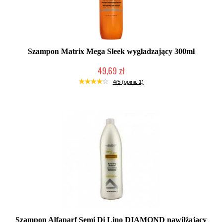
Szampon Matrix Mega Sleek wygładzający 300ml
49,69 zł
Duża ilość (wysyłka w 24h)
4/5 (opinii: 1)
Szampon Alfaparf Semi Di Lino DIAMOND nawilżający