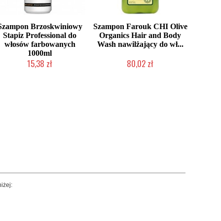
Szampon Brzoskwiniowy
Szampon Farouk CHI Olive
Stapiz Professional do
Organics Hair and Body
włosów farbowanych
Wash nawilżający do wł...
1000ml
15,38 zł
80,02 zł
Duża ilość (wysyłka w 24h)
Produkt wycofany
iżej: