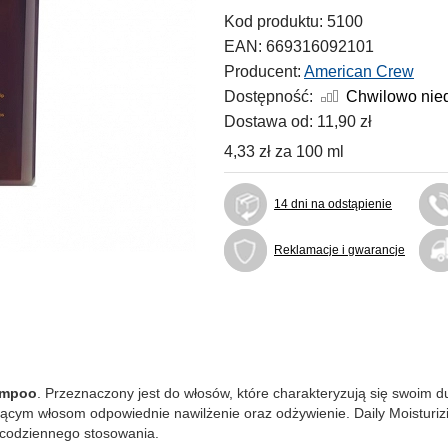
Kod produktu:
5100
EAN:
669316092101
Producent:
American Crew
Dostępność:
Chwilowo nie
Dostawa od:
11,90 zł
4,33 zł
za
100 ml
14 dni na odstąpienie
Reklamacje i gwarancje
ampoo
. Przeznaczony jest do włosów, które charakteryzują się swoi
jącym włosom odpowiednie nawilżenie oraz odżywienie. Daily Moistur
 codziennego stosowania.