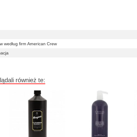
w według firm American Crew
nacja
lądali również te: