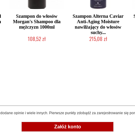
l
Szampon do włosów
Szampon Alterna Caviar
m
Morgan's Shampoo dla
Anti-Aging Moisture
mężczyzn 1000ml
nawilżający do włosów
suchy...
108,52 zł
215,08 zł
Duża ilość (wysyłka w 24h)
Produkt wycofany
dodane opinie i wiele innych. Pierwsze punkty zdobądź za zarejestrowanie się pon
Załóż konto