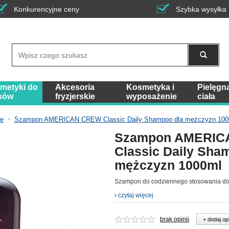
Konkurencyjne ceny
Szybka wysyłka
Wyszukaj
metyki do
Akcesoria
Kosmetyka i
Pielęgn
sów
fryzjerskie
wyposażenie
ciała
ce
Szampon AMERICAN CREW Classic Daily Shampoo dla mężczyzn 100
Szampon AMERIC
Classic Daily Sha
mężczyzn 1000ml
Szampon do codziennego stosowania do
czytaj więcej
brak opinii
+ dodaj op