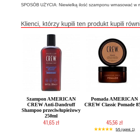
SPOSÓB UŻYCIA: Niewielką ilość szamponu wmasować w mok
Klienci, którzy kupili ten produkt kupili równ
Szampon AMERICAN
Pomada AMERICAN
CREW Anti-Dandruff
CREW Classic Pomade 85
Shampoo przeciwłupieżowy
250ml
41,65 zł
45,56 zł
Duża ilość (wysyłka w 24h)
Duża ilość (wysyłka w 24h)
5/5 (opinii: 1)