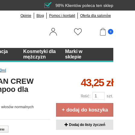
98% Klientów poleca ten sklep
Opinie
Blog
Pomoc i kontakt
Oferta dla salonów
0
acja
Kosmetyki dla
Marki w
mężczyzn
sklepie
0ml
43,25 zł
AN CREW
mpoo dla
Ilość:
szt.
 włosów normalnych
+ dodaj do koszyka
Dodaj do listy życzeń
inie