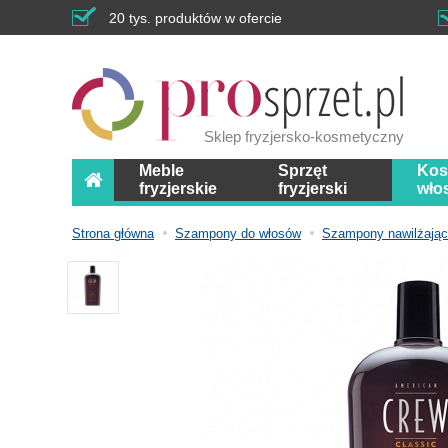
20 tys. produktów w ofercie
Sklep fryzjersko-kosmetyczny
Meble
Sprzęt
Kos
fryzjerskie
fryzjerski
wło
Strona główna
Szampony do włosów
Szampony nawilżają