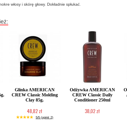
re włosy i skórę głowy. Dokładnie spłukać.
ież:
Glinka AMERICAN
Odżywka AMERICAN
O
g.
CREW Classic Molding
CREW Classic Daily
Clay 85g.
Conditioner 250ml
48,82 zł
38,02 zł
Duża ilość (wysyłka w 24h)
Chwilowo niedostępny
5/5 (opinii: 2)