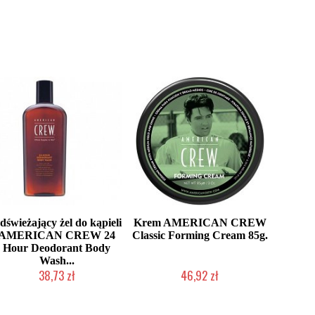
dświeżający żel do kąpieli
Krem AMERICAN CREW
AMERICAN CREW 24
Classic Forming Cream 85g.
Hour Deodorant Body
Wash...
38,73 zł
46,92 zł
Chwilowo niedostępny
Duża ilość (wysyłka w 24h)