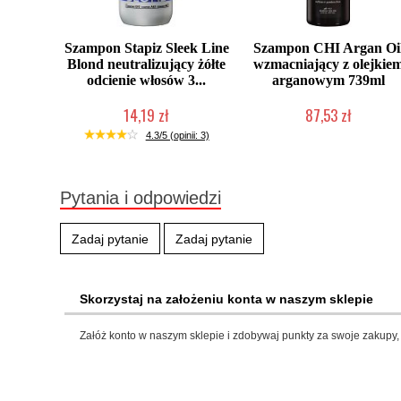
Szampon Stapiz Sleek Line
Szampon CHI Argan Oi
Blond neutralizujący żółte
wzmacniający z olejkie
odcienie włosów 3...
arganowym 739ml
14,19 zł
87,53 zł
Duża ilość (wysyłka w 24h)
Duża ilość (wysyłka w 24h)
4.3/5 (opinii: 3)
Pytania i odpowiedzi
Zadaj pytanie
Zadaj pytanie
Skorzystaj na założeniu konta w naszym sklepie
Załóż konto w naszym sklepie i zdobywaj punkty za swoje zakupy, 