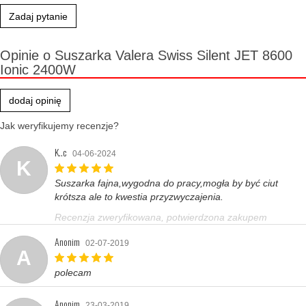
Zadaj pytanie
Opinie o Suszarka Valera Swiss Silent JET 8600
Ionic 2400W
dodaj opinię
Jak weryfikujemy recenzje?
K..c
04-06-2024
K
Suszarka fajna,wygodna do pracy,mogła by być ciut
krótsza ale to kwestia przyzwyczajenia.
Recenzja zweryfikowana, potwierdzona zakupem
Anonim
02-07-2019
A
polecam
Anonim
23-03-2019