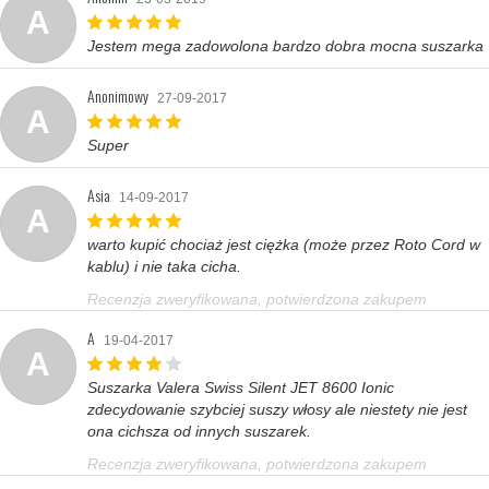
A
Jestem mega zadowolona bardzo dobra mocna suszarka
Anonimowy
27-09-2017
A
Super
Asia
14-09-2017
A
warto kupić chociaż jest ciężka (może przez Roto Cord w
kablu) i nie taka cicha.
Recenzja zweryfikowana, potwierdzona zakupem
A
19-04-2017
A
Suszarka Valera Swiss Silent JET 8600 Ionic
zdecydowanie szybciej suszy włosy ale niestety nie jest
ona cichsza od innych suszarek.
Recenzja zweryfikowana, potwierdzona zakupem