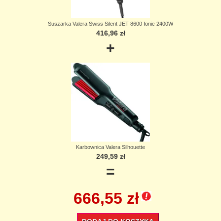
Suszarka Valera Swiss Silent JET 8600 Ionic 2400W
416,96 zł
+
Karbownica Valera Silhouette
249,59 zł
=
666,55 zł