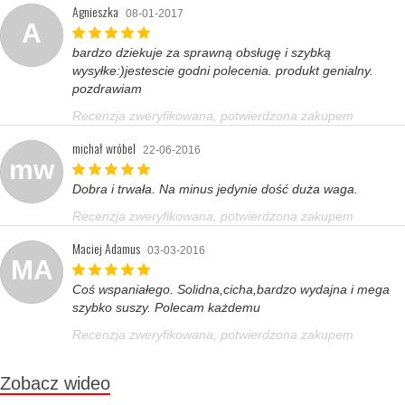
Agnieszka
08-01-2017
A
bardzo dziekuje za sprawną obsługę i szybką
wysyłke:)jestescie godni polecenia. produkt genialny.
pozdrawiam
Recenzja zweryfikowana, potwierdzona zakupem
michał wróbel
22-06-2016
mw
Dobra i trwała. Na minus jedynie dość duża waga.
Recenzja zweryfikowana, potwierdzona zakupem
Maciej Adamus
03-03-2016
MA
Coś wspaniałego. Solidna,cicha,bardzo wydajna i mega
szybko suszy. Polecam każdemu
Recenzja zweryfikowana, potwierdzona zakupem
Zobacz wideo