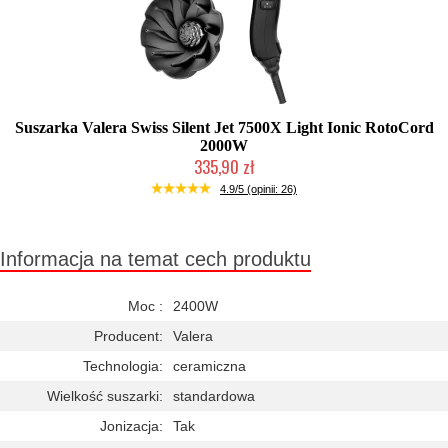
Suszarka Valera Swiss Silent Jet 7500X Light Ionic RotoCord
2000W
335,90 zł
Duża ilość (wysyłka w 24h)
4.9/5 (opinii: 26)
Informacja na temat cech produktu
Moc :
2400W
Producent:
Valera
Technologia:
ceramiczna
Wielkość suszarki:
standardowa
Jonizacja:
Tak