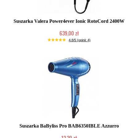
Suszarka Valera Power4ever Ionic RotoCord 2400W
639,00 zł
Duża ilość (wysyłka w 24h)
4.8/5 (opinii: 4)
Suszarka BaByliss Pro BAB6350IBLE Azzurro
12,30 zł