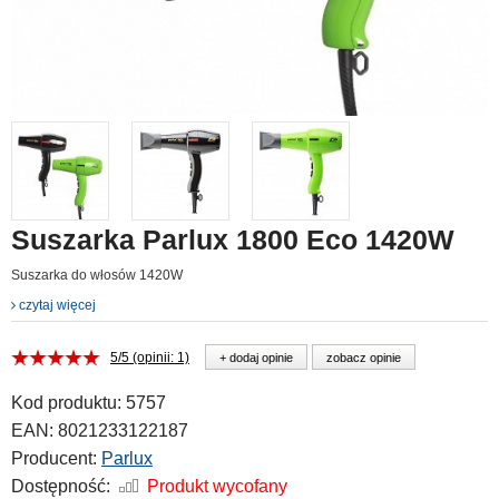
Suszarka Parlux 1800 Eco 1420W
Suszarka do włosów 1420W
czytaj więcej
5/5 (opinii: 1)
+ dodaj opinie
zobacz opinie
Kod produktu:
5757
EAN:
8021233122187
Producent:
Parlux
Dostępność:
Produkt wycofany