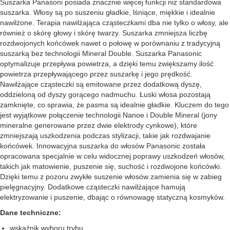
Suszarka Panasoni posiada znacznie więcej funkcji niż standardowa
suszarka. Włosy są po suszeniu gładkie, lśniące, miękkie i idealnie
nawilżone. Terapia nawilżająca cząsteczkami dba nie tylko o włosy, ale
również o skórę głowy i skórę twarzy. Suszarka zmniejsza liczbę
rozdwojonych końcówek nawet o połowę w porównaniu z tradycyjną
suszarką bez technologii Mineral Double. Suszarka Panasonic
optymalizuje przepływa powietrza, a dzięki temu zwiększamy ilość
powietrza przepływającego przez suszarkę i jego prędkość.
Nawilżające cząsteczki są emitowane przez dodatkową dyszę,
oddzieloną od dyszy gorącego nadmuchu. Łuski włosa pozostają
zamknięte, co sprawia, że pasma są idealnie gładkie. Kluczem do tego
jest wyjątkowe połączenie technologii Nanoe i Double Mineral (jony
mineralne generowane przez dwie elektrody cynkowe), które
zmniejszają uszkodzenia podczas stylizacji, takie jak rozdwajanie
końcówek. Innowacyjna suszarka do włosów Panasonic została
opracowana specjalnie w celu widocznej poprawy uszkodzeń włosów,
takich jak matowienie, puszenie się, suchość i rozdwojone końcówki.
Dzięki temu z pozoru zwykłe suszenie włosów zamienia się w zabieg
pielęgnacyjny. Dodatkowe cząsteczki nawilżające hamują
elektryzowanie i puszenie, dbając o równowagę statyczną kosmyków.
Dane techniczne:
wskaźnik wyboru trybu