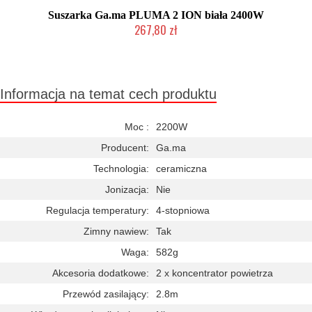
Suszarka Ga.ma PLUMA 2 ION biała 2400W
267,80 zł
Duża ilość (wysyłka w 24h)
Informacja na temat cech produktu
Moc :
2200W
Producent:
Ga.ma
Technologia:
ceramiczna
Jonizacja:
Nie
Regulacja temperatury:
4-stopniowa
Zimny nawiew:
Tak
Waga:
582g
Akcesoria dodatkowe:
2 x koncentrator powietrza
Przewód zasilający:
2.8m