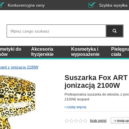
Konkurencyjne ceny
Szybka wysyłka
Wyszukaj
metyki do
Akcesoria
Kosmetyka i
Pielęgn
sów
fryzjerskie
wyposażenie
ciała
ard z jonizacją 2100W
Suszarka Fox ART
jonizacją 2100W
Profesjonalna suszarka do włosów, z jon
2100W, leopard
czytaj więcej
brak opinii
+ dodaj op