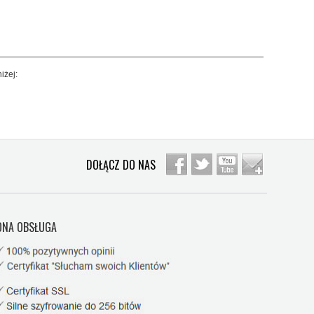
iżej:
DOŁĄCZ DO NAS
NA OBSŁUGA