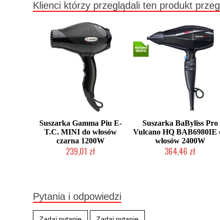
Klienci którzy przeglądali ten produkt przeg
Suszarka Gamma Piu E-
Suszarka BaByliss Pro
T.C. MINI do włosów
Vulcano HQ BAB6980IE 
czarna 1200W
włosów 2400W
239,01 zł
364,46 zł
Produkt wycofany
Duża ilość (wysyłka w 24h)
Pytania i odpowiedzi
Zadaj pytanie
Zadaj pytanie