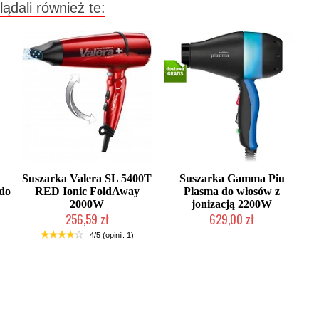
lądali również te:
Suszarka Valera SL 5400T
Suszarka Gamma Piu
do
RED Ionic FoldAway
Plasma do włosów z
2000W
jonizacją 2200W
256,59 zł
629,00 zł
Produkt wycofany
Mała ilość (wysyłka w 24h)
4/5 (opinii: 1)