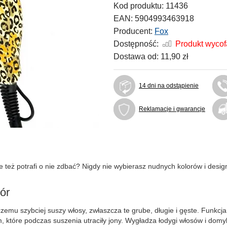
Kod produktu:
11436
EAN:
5904993463918
Producent:
Fox
Dostępność:
Produkt wyco
Dostawa od:
11,90 zł
14 dni na odstąpienie
Reklamacje i gwarancje
e też potrafi o nie zdbać? Nigdy nie wybierasz nudnych kolorów i desig
ór
mu szybciej suszy włosy, zwłaszcza te grube, długie i gęste. Funkcja
tóre podczas suszenia utraciły jony. Wygładza łodygi włosów i domyka 