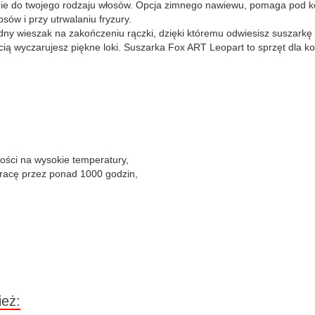
nie do twojego rodzaju włosów. Opcja zimnego nawiewu, pomaga pod ko
ów i przy utrwalaniu fryzury.
dny wieszak na zakończeniu rączki, dzięki któremu odwiesisz suszarkę 
cią wyczarujesz piękne loki. Suszarka Fox ART Leopart to sprzęt dla ko
ści na wysokie temperatury,
 pracę przez ponad 1000 godzin,
ież: