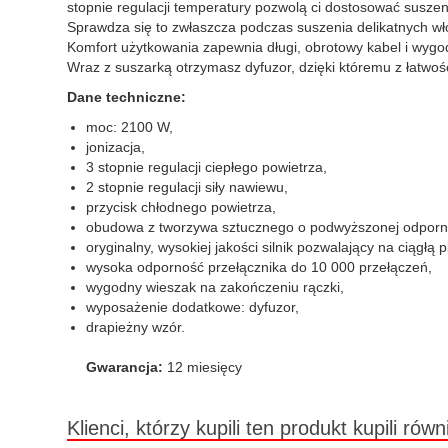
stopnie regulacji temperatury pozwolą ci dostosować susze
Sprawdza się to zwłaszcza podczas suszenia delikatnych włos
Komfort użytkowania zapewnia długi, obrotowy kabel i wygo
Wraz z suszarką otrzymasz dyfuzor, dzięki któremu z łatwoś
Dane techniczne:
moc: 2100 W,
jonizacja,
3 stopnie regulacji ciepłego powietrza,
2 stopnie regulacji siły nawiewu,
przycisk chłodnego powietrza,
obudowa z tworzywa sztucznego o podwyższonej odporno
oryginalny, wysokiej jakości silnik pozwalający na ciągłą
wysoka odporność przełącznika do 10 000 przełączeń,
wygodny wieszak na zakończeniu rączki,
wyposażenie dodatkowe: dyfuzor,
drapieżny wzór.
Gwarancja:
12 miesięcy
Klienci, którzy kupili ten produkt kupili równ