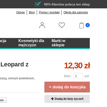
98% Klientów poleca ten sklep
Opinie
Blog
Pomoc i kontakt
Oferta dla salonów
0
acja
Kosmetyki dla
Marki w
mężczyzn
sklepie
12,30 zł
 Leopard z
Ilość:
szt.
izacją, zimnym powietrzem,
+ dodaj do koszyka
Dodaj do listy życzeń
inie