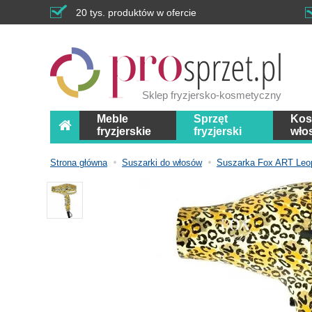
20 tys. produktów w ofercie
Sklep fryzjersko-kosmetyczny
Meble
Sprzęt
Kos
fryzjerskie
fryzjerski
wło
Strona główna
Suszarki do włosów
Suszarka Fox ART Leop