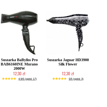
Suszarka BaByliss Pro
Suszarka Jaguar HD3900
BAB6160INE Murano
Silk Flower
2000W
12,30 zł
12,30 zł
Produkt wycofany
Produkt wycofany
4.9/5 (opinii: 17)
5/5 (opinii: 3)