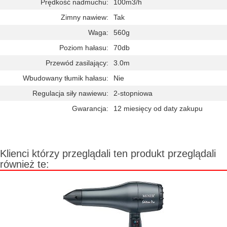
Prędkość nadmuchu:
100m3/h
Zimny nawiew:
Tak
Waga:
560g
Poziom hałasu:
70db
Przewód zasilający:
3.0m
Wbudowany tłumik hałasu:
Nie
Regulacja siły nawiewu:
2-stopniowa
Gwarancja:
12 miesięcy od daty zakupu
Klienci którzy przeglądali ten produkt przeglądali
również te: