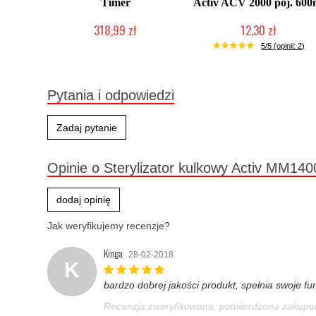
Timer
Activ ACV 2000 poj. 600
318,99 zł
12,30 zł
Produkt wycofany
Produkt wycofany
5/5 (opinii: 2)
Pytania i odpowiedzi
Zadaj pytanie
Opinie o Sterylizator kulkowy Activ MM14
dodaj opinię
Jak weryfikujemy recenzje?
Kinga
28-02-2018
K
bardzo dobrej jakości produkt, spełnia swoje f
Recenzja zweryfikowana, potwierdzona zakup