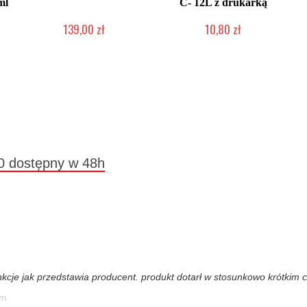
ml
C- 12L z drukarką
139,00 zł
10,80 zł
Produkt wycofany
Produkt wycofany
00 dostępny w 48h
unkcje jak przedstawia producent. produkt dotarł w stosunkowo krótkim
em