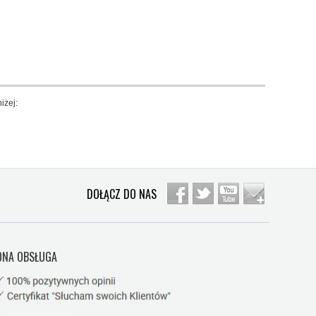
iżej:
DOŁĄCZ DO NAS
NA OBSŁUGA