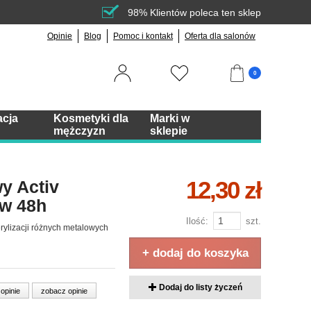
98% Klientów poleca ten sklep
Opinie
Blog
Pomoc i kontakt
Oferta dla salonów
0
acja
Kosmetyki dla
Marki w
mężczyzn
sklepie
12,30 zł
wy Activ
w 48h
Ilość:
szt.
rylizacji różnych metalowych
+ dodaj do koszyka
Dodaj do listy życzeń
 opinie
zobacz opinie