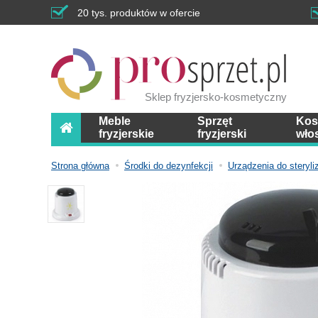
20 tys. produktów w ofercie
Sklep fryzjersko-kosmetyczny
Meble
Sprzęt
Kos
fryzjerskie
fryzjerski
wło
Strona główna
Środki do dezynfekcji
Urządzenia do steryliz