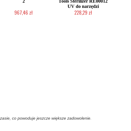
2
Tools Sterilizer RE00012
UV do narzędzi
967,46 zł
228,29 zł
Produkt wycofany
Produkt wycofany
 czasie, co powoduje jeszcze większe zadowolenie.