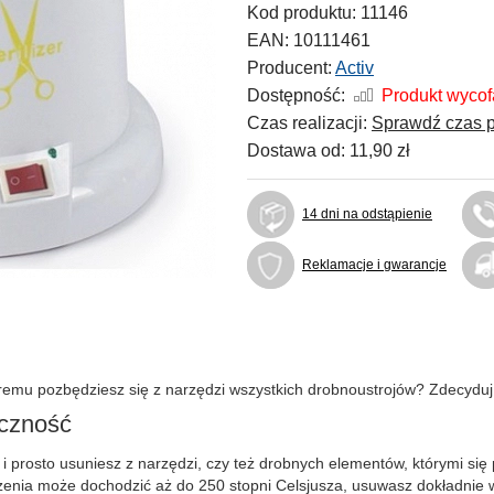
Kod produktu:
11146
EAN:
10111461
Producent:
Activ
Dostępność:
Produkt wyco
Czas realizacji:
Sprawdź czas p
Dostawa od:
11,90 zł
14 dni na odstąpienie
Reklamacje i gwarancje
óremu pozbędziesz się z narzędzi wszystkich drobnoustrojów? Zdecyduj
eczność
 i prosto usuniesz z narzędzi, czy też drobnych elementów, którymi si
czenia może dochodzić aż do 250 stopni Celsjusza, usuwasz dokładnie 