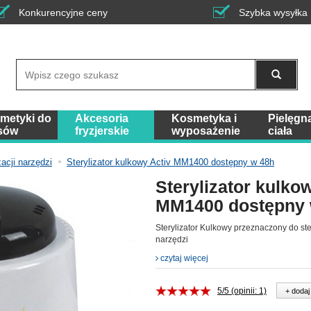
Konkurencyjne ceny
Szybka wysyłka
Wyszukaj
metyki do
Akcesoria
Kosmetyka i
Pielęgn
sów
fryzjerskie
wyposażenie
ciała
acji narzędzi
Sterylizator kulkowy Activ MM1400 dostępny w 48h
Sterylizator kulko
MM1400 dostępny 
Sterylizator Kulkowy przeznaczony do ste
narzędzi
czytaj więcej
5/5 (opinii: 1)
+ dodaj