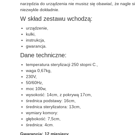
narzędzia do urządzenia nie musisz się obawiać, że nagle s
niezwykle dokładnie.
W skład zestawu wchodzą:
urządzenie,
kulki,
instrukcja,
gwarancja.
Dane techniczne:
temperatura sterylizacji 250 stopni C.,
waga 0,67kg,
230V,
50/60Hz,
moc 100w,
wysokość: 14cm, z pokrywą 17cm,
średnica podstawy: 16cm,
średnica sterylizatora: 13cm,
wymiary komory:
głębokość: 7,5cm,
średnica: 4cm.
Gwarancja:
12 miesięcy