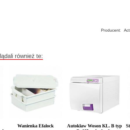
Producent:
Act
lądali również te:
Wanienka Efalock
Autoklaw Woson KL. B typ
St