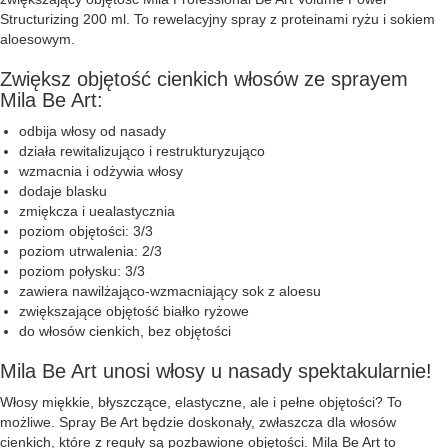
Structurizing 200 ml. To rewelacyjny spray z proteinami ryżu i sokiem
aloesowym.
Zwiększ objętość cienkich włosów ze sprayem
Mila Be Art:
odbija włosy od nasady
działa rewitalizująco i restrukturyzująco
wzmacnia i odżywia włosy
dodaje blasku
zmiękcza i uealastycznia
poziom objętości: 3/3
poziom utrwalenia: 2/3
poziom połysku: 3/3
zawiera nawilżająco-wzmacniający sok z aloesu
zwiększające objętość białko ryżowe
do włosów cienkich, bez objętości
Mila Be Art unosi włosy u nasady spektakularnie!
Włosy miękkie, błyszczące, elastyczne, ale i pełne objętości? To
możliwe. Spray Be Art będzie doskonały, zwłaszcza dla włosów
cienkich, które z reguły są pozbawione objętości. Mila Be Art to