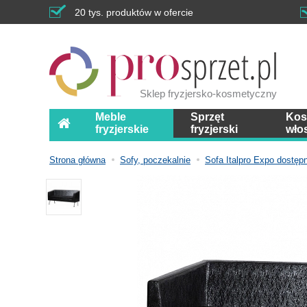
20 tys. produktów w ofercie
Sklep fryzjersko-kosmetyczny
Meble
Sprzęt
Kos
fryzjerskie
fryzjerski
wło
Strona główna
Sofy, poczekalnie
Sofa Italpro Expo dostęp