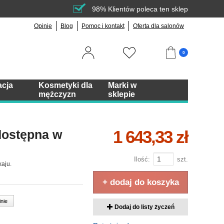
98% Klientów poleca ten sklep
Opinie
Blog
Pomoc i kontakt
Oferta dla salonów
0
acja
Kosmetyki dla
Marki w
mężczyzn
sklepie
1 643,33 zł
dostępna w
Ilość:
szt.
kaju.
+ dodaj do koszyka
inie
Dodaj do listy życzeń