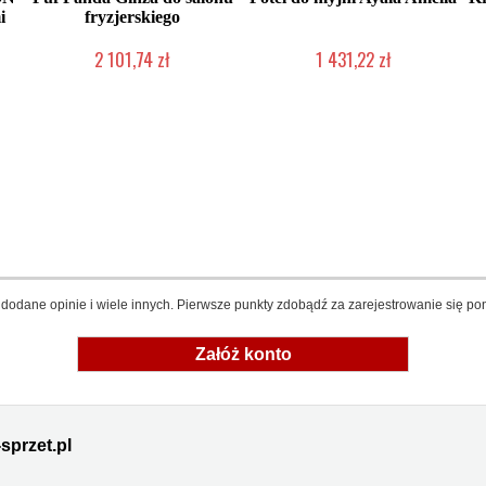
i
fryzjerskiego
2 101,74 zł
1 431,22 zł
ta
2-5 dni roboczych
Produkt wycofany
dodane opinie i wiele innych. Pierwsze punkty zdobądź za zarejestrowanie się pon
Załóż konto
sprzet.pl