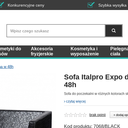
Konkurencyjne ceny
Szybka wysyłka
Wyszukaj
metyki do
Akcesoria
Kosmetyka i
Pielęgn
sów
fryzjerskie
wyposażenie
ciała
na w 48h
Sofa Italpro Expo 
48h
Sofa do poczekalni w różnych kolorach s
czytaj więcej
brak opinii
+ dodaj op
Kod produktu:
7068/BLACK