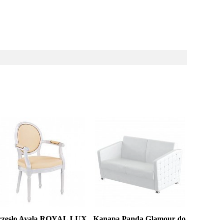
rzesło Ayala ROYAL LUX
Kanapa Panda Glamour do