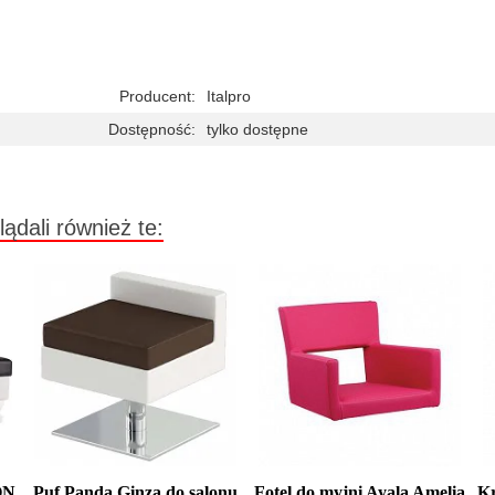
Producent:
Italpro
Dostępność:
tylko dostępne
lądali również te:
ON
Puf Panda Ginza do salonu
Fotel do myjni Ayala Amelia
K