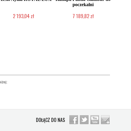
poczekalni
2 193,04 zł
7 189,82 zł
Produkt wycofany
Chwilowo niedostępny
iżej:
DOŁĄCZ DO NAS