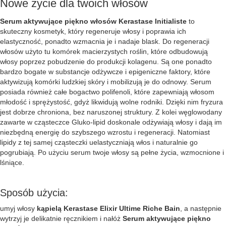
Nowe życie dla twoich włosów
Serum aktywujące piękno włosów Kerastase Initialiste
to
skuteczny kosmetyk, który regeneruje włosy i poprawia ich
elastyczność, ponadto wzmacnia je i nadaje blask. Do regeneracji
włosów użyto tu komórek macierzystych roślin, które odbudowują
włosy poprzez pobudzenie do produkcji kolagenu. Są one ponadto
bardzo bogate w substancje odżywcze i epigeniczne faktory, które
aktywizują komórki ludzkiej skóry i mobilizują je do odnowy. Serum
posiada również całe bogactwo polifenoli, które zapewniają włosom
młodość i sprężystość, gdyż likwidują wolne rodniki. Dzięki nim fryzura
jest dobrze chroniona, bez naruszonej struktury. Z kolei węglowodany
zawarte w cząsteczce Gluko-lipid doskonale odżywiają włosy i dają im
niezbędną energię do szybszego wzrostu i regeneracji. Natomiast
lipidy z tej samej cząsteczki uelastyczniają włos i naturalnie go
pogrubiają. Po użyciu serum twoje włosy są pełne życia, wzmocnione i
lśniące.
Sposób użycia:
umyj włosy
kąpielą Kerastase Elixir Ultime Riche Bain
, a następnie
wytrzyj je delikatnie ręcznikiem i nałóż
Serum aktywujące piękno