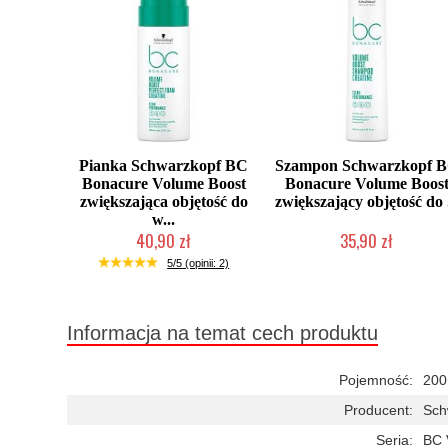
Pianka Schwarzkopf BC
Szampon Schwarzkopf 
Bonacure Volume Boost
Bonacure Volume Boos
zwiększająca objętość do
zwiększający objętość do .
w...
40,90 zł
35,90 zł
Duża ilość (wysyłka w 24h)
Duża ilość (wysyłka w 24h)
5/5 (opinii: 2)
Informacja na temat cech produktu
Pojemność:
200
Producent:
Sch
Seria:
BC 