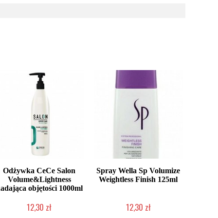
Odżywka CeCe Salon
Spray Wella Sp Volumize
Volume&Lightness
Weightless Finish 125ml
adająca objętości 1000ml
12,30 zł
12,30 zł
Produkt wycofany
Produkt wycofany