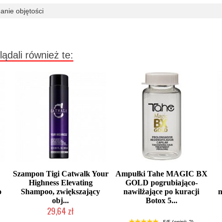
anie objętości
lądali również te:
Szampon Tigi Catwalk Your
Ampułki Tahe MAGIC BX
Highness Elevating
GOLD pogrubiająco-
o
Shampoo, zwiększający
nawilżające po kuracji
n
obj...
Botox 5...
29,64 zł
Produkt wycofany
Duża ilość (wysyłka w 24h)