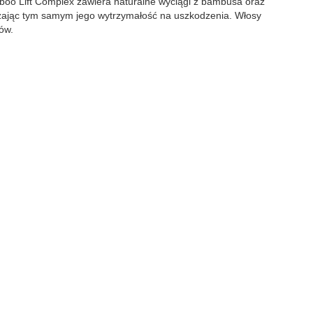
boo Lift Complex zawiera naturalne wyciągi z bambusa oraz
ększając tym samym jego wytrzymałość na uszkodzenia. Włosy
ów.