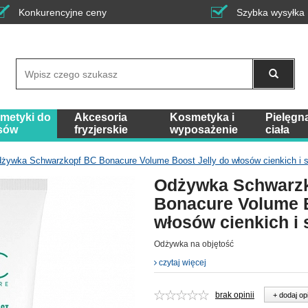
Konkurencyjne ceny
Szybka wysyłka
Wyszukaj
metyki do
Akcesoria
Kosmetyka i
Pielęgn
sów
fryzjerskie
wyposażenie
ciała
żywka Schwarzkopf BC Bonacure Volume Boost Jelly do włosów cienkich i 
Odżywka Schwarz
Bonacure Volume B
włosów cienkich i
Odżywka na objętość
czytaj więcej
brak opinii
+ dodaj op