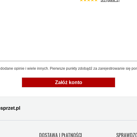
5/5 (opinii: 2)
dodane opinie i wiele innych. Pierwsze punkty zdobądź za zarejestrowanie się pon
Załóż konto
sprzet.pl
Y
DOSTAWA I PŁATNOŚCI
SPRAWDZO