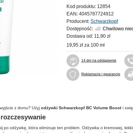
Kod produktu:
12854
EAN:
4045787724912
Producent:
Schwarzkopf
Dostępność:
Chwilowo nie
Dostawa od:
11,90 zł
19,95 zł
za
100 ml
14 dni na odstąpienie
Reklamacje i gwarancje
a wyjście z domu? Użyj
odżywki Schwarzkopf BC Volume Boost
i zwię
a rozczesywanie
nij po odżywkę, która eliminuje ten problem. Odżywka o kremowej, lekk