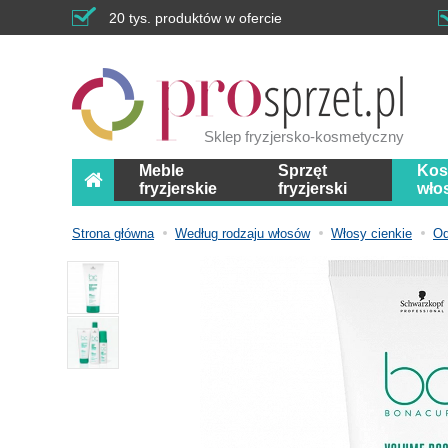
20 tys. produktów w ofercie
Sklep fryzjersko-kosmetyczny
Meble
Sprzęt
Kos
fryzjerskie
fryzjerski
wło
Strona główna
Według rodzaju włosów
Włosy cienkie
Od