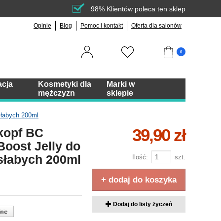
98% Klientów poleca ten sklep
Opinie
Blog
Pomoc i kontakt
Oferta dla salonów
0
acja
Kosmetyki dla
Marki w
mężczyzn
sklepie
słabych 200ml
39,90 zł
kopf BC
oost Jelly do
 słabych 200ml
Ilość:
szt.
+ dodaj do koszyka
Dodaj do listy życzeń
inie