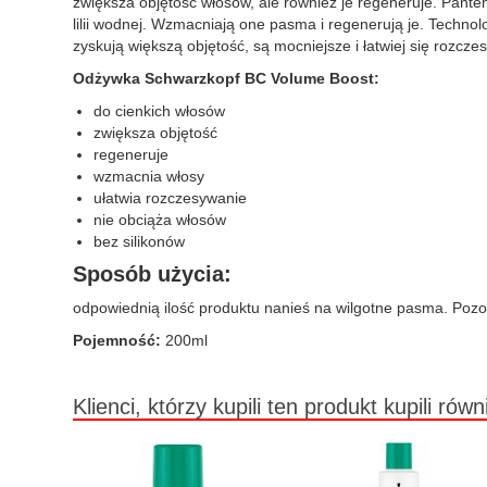
zwiększa objętość włosów, ale również je regeneruje. Pant
lilii wodnej. Wzmacniają one pasma i regenerują je. Techno
zyskują większą objętość, są mocniejsze i łatwiej się rozcz
Odżywka Schwarzkopf BC Volume Boost:
do cienkich włosów
zwiększa objętość
regeneruje
wzmacnia włosy
ułatwia rozczesywanie
nie obciąża włosów
bez silikonów
Sposób użycia:
odpowiednią ilość produktu nanieś na wilgotne pasma. Pozos
Pojemność:
200ml
Klienci, którzy kupili ten produkt kupili równ