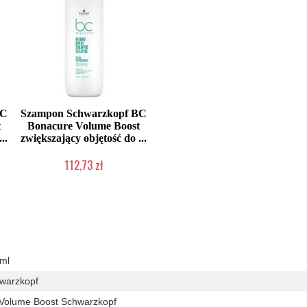
BC
Szampon Schwarzkopf BC
t
Bonacure Volume Boost
..
zwiększający objętość do ...
112,73 zł
Chwilowo niedostępny
ml
warzkopf
Volume Boost Schwarzkopf