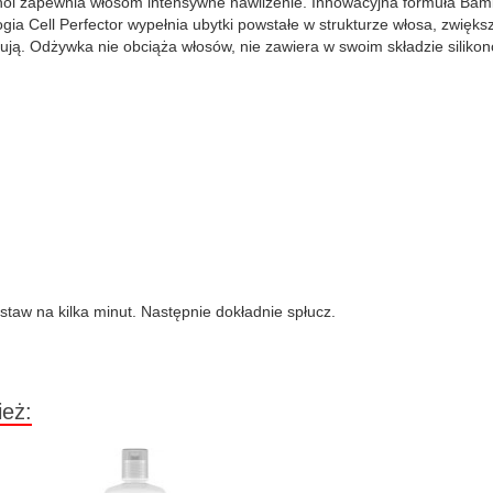
enol zapewnia włosom intensywne nawilżenie. Innowacyjna formuła Bam
logia Cell Perfector wypełnia ubytki powstałe w strukturze włosa, zwi
esują. Odżywka nie obciąża włosów, nie zawiera w swoim składzie silikon
taw na kilka minut. Następnie dokładnie spłucz.
ież: