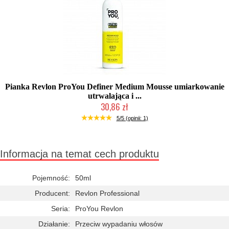
Pianka Revlon ProYou Definer Medium Mousse umiarkowanie
utrwalająca i ...
30,86 zł
Duża ilość (wysyłka w 24h)
5/5 (opinii: 1)
Informacja na temat cech produktu
Pojemność:
50ml
Producent:
Revlon Professional
Seria:
ProYou Revlon
Działanie:
Przeciw wypadaniu włosów