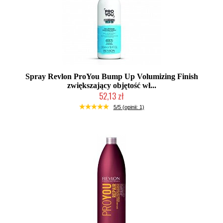
Spray Revlon ProYou Bump Up Volumizing Finish
zwiększający objętość wł...
52,13 zł
Duża ilość (wysyłka w 24h)
5/5 (opinii: 1)