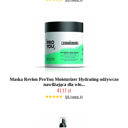
Maska Revlon ProYou Moisturizer Hydrating odżywczo
nawilżająca dla wło...
41,17 zł
Duża ilość (wysyłka w 24h)
5/5 (opinii: 6)