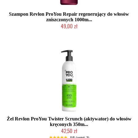
Szampon Revlon ProYou Repair regenerujący do włosów
zniszczonych 1000m...
49,00 zł
Chwilowo niedostępny
Żel Revlon ProYou Twister Scrunch (aktywator) do włosów
kręconych 350m...
42,50 zł
Mała ilość (wysyłka w 24h)
5/5 (opinii: 3)