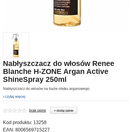
Nabłyszczacz do włosów Renee
Blanche H-ZONE Argan Active
ShineSpray 250ml
Nabłyszczacz do włosów na bazie olejku arganowego
czytaj więcej
brak opinii
+ dodaj opinie
Kod produktu:
13258
EAN:
8006569715227