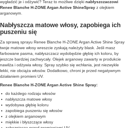
wygładzić je i odżywić? Teraz to możliwe dzięki
nabłyszczaczowi
Renee Blanche H-ZONE Argan Active ShineSpray
z olejkiem
arganowym.
Nabłyszcza matowe włosy, zapobiega ich
puszeniu się
Za sprawą sprayu Renee Blanche H-ZONE Argan Active Shine Spray
twoje matowe włosy wreszcie zyskają należyty blask. Jeśli masz
farbowane pasma, nabłyszczacz wydobędzie głębię ich koloru, by
jeszcze bardziej zachwycały. Olejek arganowy zawarty w produkcie
nawilża i odżywia włosy. Spray szybko się wchłania, jest niezwykle
lekki, nie obciąża włosów. Dodatkowo, chroni je przed negatywnym
działaniem promieni UV.
Renee Blanche H-ZONE Argan Active Shine Spray:
do każdego rodzaju włosów
nabłyszcza matowe włosy
wydobywa głębię koloru
zapobiega puszeniu się włosów
z olejkiem arganowym
miękkie i błyszczące włosy
zabezpiecza przed promieniami UV