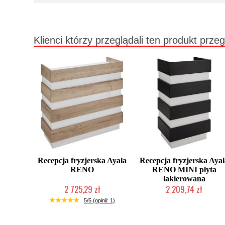
Klienci którzy przeglądali ten produkt przeg
Recepcja fryzjerska Ayala
Recepcja fryzjerska Aya
RENO
RENO MINI płyta
lakierowana
2 725,29 zł
2 209,74 zł
Produkcja na zamówienie Klienta
Produkcja na zamówienie Klien
5/5 (opinii: 1)