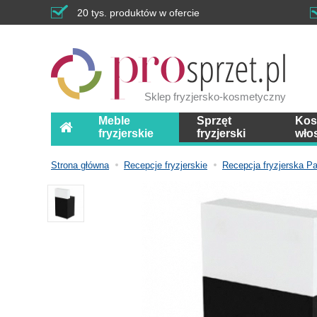
20 tys. produktów w ofercie
Sklep fryzjersko-kosmetyczny
Meble
Sprzęt
Kos
fryzjerskie
fryzjerski
wło
Strona główna
Recepcje fryzjerskie
Recepcja fryzjerska P