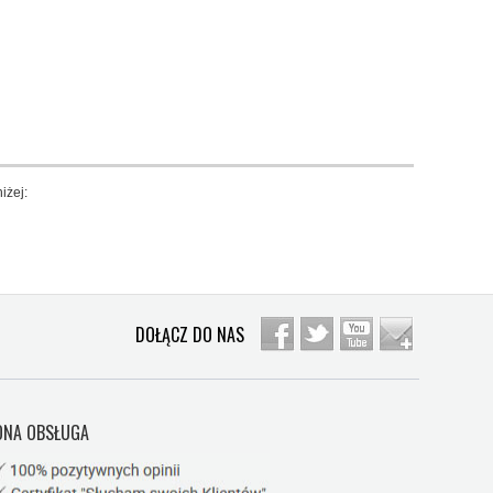
iżej:
DOŁĄCZ DO NAS
NA OBSŁUGA