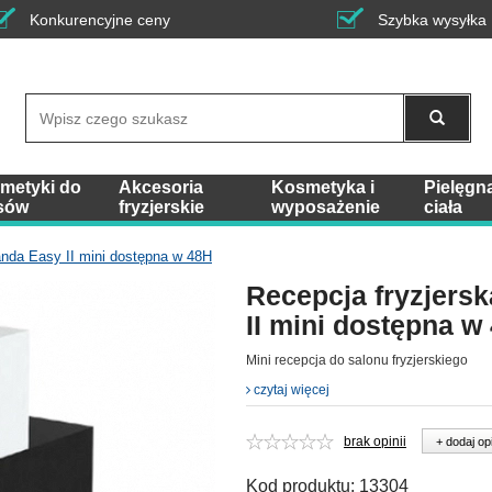
Konkurencyjne ceny
Szybka wysyłka
Wyszukaj
metyki do
Akcesoria
Kosmetyka i
Pielęgn
sów
fryzjerskie
wyposażenie
ciała
anda Easy II mini dostępna w 48H
Recepcja fryzjers
II mini dostępna w
Mini recepcja do salonu fryzjerskiego
czytaj więcej
brak opinii
+ dodaj op
Kod produktu:
13304