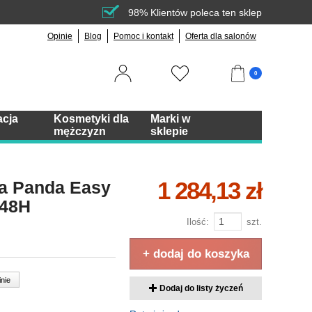
98% Klientów poleca ten sklep
Opinie
Blog
Pomoc i kontakt
Oferta dla salonów
0
acja
Kosmetyki dla
Marki w
mężczyzn
sklepie
1 284,13 zł
ka Panda Easy
 48H
Ilość:
szt.
+ dodaj do koszyka
inie
Dodaj do listy życzeń