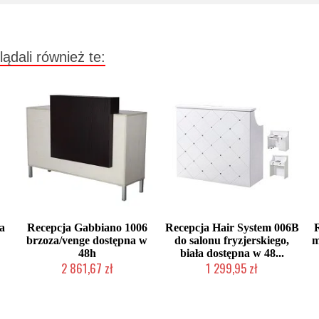
lądali również te:
la
Recepcja Gabbiano 1006
Recepcja Hair System 006B
brzoza/venge dostępna w
do salonu fryzjerskiego,
m
48h
biała dostępna w 48...
2 861,67 zł
1 299,95 zł
ta
Produkt wycofany
Produkt wycofany