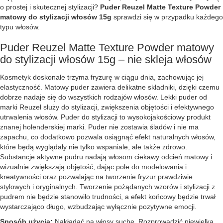
o prostej i skutecznej stylizacji?
Puder Reuzel Matte Texture Powder
matowy do stylizacji włosów 15g
sprawdzi się w przypadku każdego
typu włosów.
Puder Reuzel Matte Texture Powder matowy
do stylizacji włosów 15g – nie skleja włosów
Kosmetyk doskonale trzyma fryzurę w ciągu dnia, zachowując jej
elastyczność. Matowy puder zawiera delikatne składniki, dzięki czemu
dobrze nadaje się do wszystkich rodzajów włosów. Lekki puder od
marki Reuzel służy do stylizacji, zwiększenia objętości i efektywnego
utrwalenia włosów. Puder do stylizacji to wysokojakościowy produkt
znanej holenderskiej marki. Puder nie zostawia śladów i nie ma
zapachu, co dodatkowo pozwala osiągnąć efekt naturalnych włosów,
które będą wyglądały nie tylko wspaniale, ale także zdrowo.
Substancje aktywne pudru nadają włosom ciekawy odcień matowy i
wizualnie zwiększają objętość, dając pole do modelowania i
kreatywności oraz pozwalając na tworzenie fryzur prawdziwie
stylowych i oryginalnych. Tworzenie pożądanych wzorów i stylizacji z
pudrem nie będzie stanowiło trudności, a efekt końcowy będzie trwał
wystarczająco długo, wzbudzając wyłącznie pozytywne emocji.
Sposób użycia:
Nakładać na włosy suche. Rozprowadzić niewielką