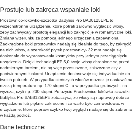
Prostuje lub zakręca wspaniałe loki
Prostownico-lokówko-szczotka BaByliss Pro BAB8125EPE to
wszechstronne urządzenie, które potrafi zarówno wygładzić włosy,
żeby zachwycały prostotą elegancji lub zakręcić je w romantyczne loki.
Zmiana wizerunku za pomocą jednego urządzenia zapewniona.
Zaokrąglone boki prostownicy nadają się idealnie do tego, by zakręcić
na nich włosy, a szerokość płytek prostownicy- 32 mm nadaje się
doskonale do wyprostowania kosmyków przy jednym przeciągnięciu
urządzenia. Dzięki technologii EP 5,0 twoje włosy chronione są przed
nadmiernym tarciem, nie są więc przesuszone, zniszczone czy z
pootwieranymi łuskami. Urządzenie dostosowuje się indywidualnie do
twoich potrzeb. W przypadku cieńszych włosów możesz je nastawić na
niższą temperaturę np. 170 stopni C., a w przypadku grubszych- na
wyższą, czyli np. 230 stopni. Po użyciu Prostownico-lokówko-szczotki
BaByliss Pro BAB8125EPE zobaczysz, że włosy są naprawdę dobrze
wygładzone lub pięknie zakręcone i że warto było zainwestować w
urządzenie, które poprawi szybko twój wygląd i nadaje się do zabrania
w każdą podróż.
Dane techniczne: