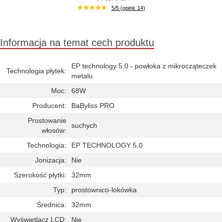
Duża ilość (wysyłka w 24h)
5/5 (opinii: 14)
Informacja na temat cech produktu
EP technology 5.0 - powłoka z mikrocząteczek
Technologia płytek:
metalu
Moc:
68W
Producent:
BaByliss PRO
Prostowanie
suchych
włosów:
Technologia:
EP TECHNOLOGY 5,0
Jonizacja:
Nie
Szerokość płytki:
32mm
Typ:
prostownico-lokówka
Średnica:
32mm
Wyświetlacz LCD:
Nie