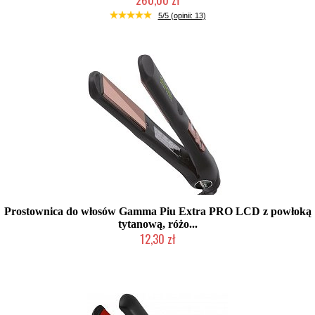
Produkt wycofany
5/5 (opinii: 13)
Prostownica do włosów Gamma Piu Extra PRO LCD z powłoką
tytanową, różo...
12,30 zł
Produkt wycofany