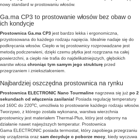
nowy standard w prostowaniu włosów.
Ga.ma CP3 to prostowanie włosów bez obaw o
ich kondycje
Prostownica Ga.ma CP3
jest bardzo lekka i ergonomiczna,
przystosowana do każdego rodzaju napięcia. Idealnie nadaje się do
podkręcania włosów. Ciepło w tej prostownicy rozprowadzane jest
metodą podczerwieni, dzięki czemu płytka jest rozgrzana na całej
powierzchni, a ciepło nie trafia do najdelikatniejszych, głębokich
warstw włosa
chroniąc tym samym jego strukturę
przed
przegrzaniem i zniekształceniem.
Najbardziej oszczędna prostownica na rynku
Prostownica
ELECTRONIC Nano Tourmaline
nagrzewa się już
po 2
sekundach od włączenia zasilania!
Posiada regulację temperatury
o
od 160C do 220
C, umożliwia to prostowanie każdego rodzaju włosów.
Tworzywo, z którego została wykonana, warstwa wierzchnia
prostownicy jest materiałem Thermal-Plus, który jest odporny na
działanie nawet najwyższych temperatur. Prostownica
Gama ELECTRONIC posiada termostat, który zapobiega przegrzaniu
się urządzenia oraz
sam decyduje o poborze mocy
, kiedy wyczuwa