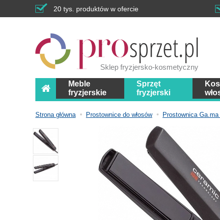
20 tys. produktów w ofercie
Sklep fryzjersko-kosmetyczny
Meble
Sprzęt
Kos
fryzjerskie
fryzjerski
wło
Strona główna
Prostownice do włosów
Prostownica Ga.ma 