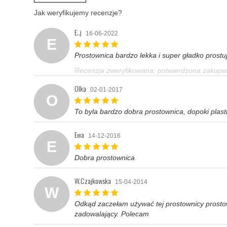
Jak weryfikujemy recenzje?
E..j
16-06-2022
E
Prostownica bardzo lekka i super gładko prostu
Recenzja zweryfikowana, potwierdzona zakup
Olka
02-01-2017
O
To byla bardzo dobra prostownica, dopoki plasti
Ewa
14-12-2016
E
Dobra prostownica
W.Czajkowska
15-04-2014
W
Odkąd zaczełam używać tej prostownicy prostow
zadowalający. Polecam