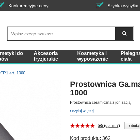
Konkurencyjne ceny
Szybka wysyłka
Wyszukaj
metyki do
Akcesoria
Kosmetyka i
Pielęgn
sów
fryzjerskie
wyposażenie
ciała
CP1 art. 1000
Prostownica Ga.ma
1000
Prostownica ceramiczna z jonizacją
czytaj więcej
5/5 (opinii: 7)
+ dodaj
Kod produktu:
362