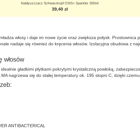
Nabłyszczacz Schwarzkopf OSIS+ Sparkler 300ml
39,40 zł
mładza włosy i daje im nowe życie oraz zwiększa połysk. Prostownic
ale nadaje się również do kręcenia włosów. Izolacyjna obudowa z naj
ię włosów
idealnie gładkimi płytkami pokrytymi krystaliczną powłoką, zabezpiec
.MA nagrzewa się do stałej temperatury ok. 195 stopni C, dzięki czemu
rzeb:
SILVER ANTIBACTERICAL