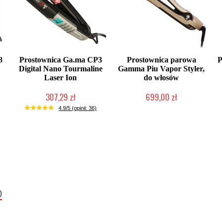
8
Prostownica Ga.ma CP3
Prostownica parowa
P
Digital Nano Tourmaline
Gamma Piu Vapor Styler,
Laser Ion
do włosów
307,29 zł
699,00 zł
Produkt wycofany
Produkt wycofany
4.9/5 (opinii: 36)
0