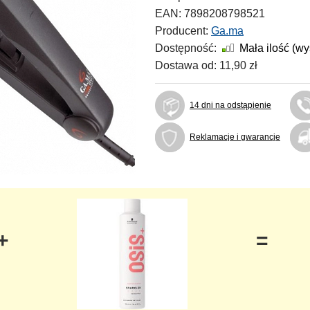
EAN:
7898208798521
Producent:
Ga.ma
Dostępność:
Mała ilość (w
Dostawa od:
11,90 zł
14 dni na odstąpienie
Reklamacje i gwarancje
+
=