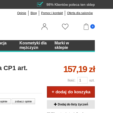
98% Klientów poleca ten sklep
Opinie
Blog
Pomoc i kontakt
Oferta dla salonów
0
acja
Kosmetyki dla
Marki w
mężczyzn
sklepie
157,19 zł
 CP1 art.
Ilość:
szt.
+ dodaj do koszyka
 opinie
zobacz opinie
Dodaj do listy życzeń