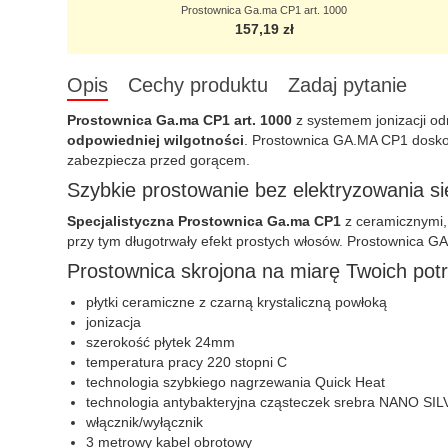
Prostownica Ga.ma CP1 art. 1000
157,19 zł
Opis
Cechy produktu
Zadaj pytanie
Prostownica Ga.ma CP1 art. 1000
z systemem jonizacji od
odpowiedniej wilgotności
. Prostownica GA.MA CP1 doskon
zabezpiecza przed gorącem.
Szybkie prostowanie bez elektryzowania s
Specjalistyczna Prostownica Ga.ma
CP1
z ceramicznymi, 
przy tym długotrwały efekt prostych włosów. Prostownica GA
Prostownica skrojona na miarę Twoich pot
płytki ceramiczne z czarną krystaliczną powłoką
jonizacja
szerokość płytek 24mm
temperatura pracy 220 stopni C
technologia szybkiego nagrzewania Quick Heat
technologia antybakteryjna cząsteczek srebra NANO 
włącznik/wyłącznik
3 metrowy kabel obrotowy