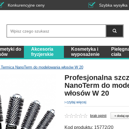
Konkurencyjne ceny
Szybka wysyłka
Wyszukaj
metyki do
Akcesoria
Kosmetyka i
Pielęgn
sów
fryzjerskie
wyposażenie
ciała
a Termica NanoTerm do modelowania włosów W 20
Profesjonalna szc
NanoTerm do mode
włosów W 20
czytaj więcej
brak opinii
+ dodaj op
Kod produktu:
15772/20