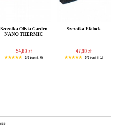
Szczotka Olivia Garden
Szczotka Efalock
NANO THERMIC
54,89 zł
47,90 zł
Produkt wycofany
2-5 dni roboczych
5/5 (opinii: 6)
5/5 (opinii: 1)
iżej: