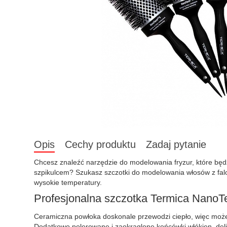
Opis
Cechy produktu
Zadaj pytanie
Chcesz znaleźć narzędzie do modelowania fryzur, które bę
szpikulcem? Szukasz szczotki do modelowania włosów z f
wysokie temperatury.
Profesjonalna szczotka Termica NanoT
Ceramiczna powłoka doskonale przewodzi ciepło, więc możes
Dodatkowo polerowane i zaokrąglone końcówki włókien, delik