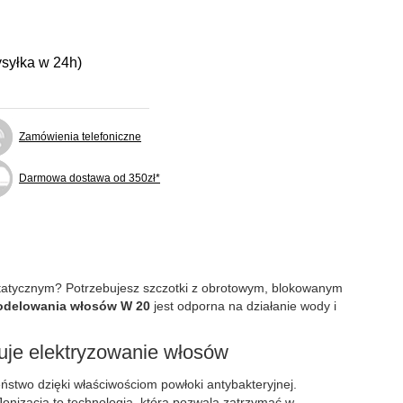
ysyłka w 24h)
Zamówienia telefoniczne
Darmowa dostawa od 350zł*
statycznym? Potrzebujesz szczotki z obrotowym, blokowanym
modelowania włosów W 20
jest odporna na działanie wody i
uje elektryzowanie włosów
ństwo dzięki właściwościom powłoki antybakteryjnej.
Jonizacja to technologia, która pozwala zatrzymać w