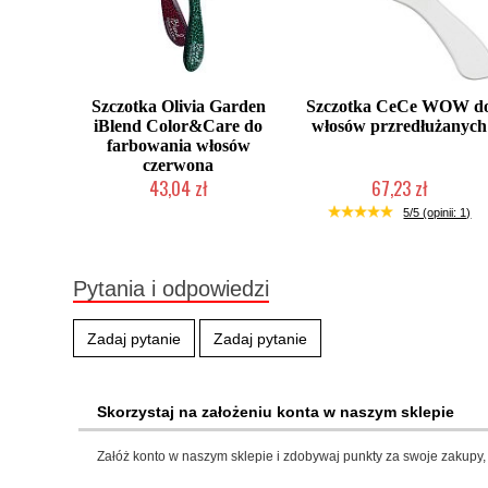
Szczotka Olivia Garden
Szczotka CeCe WOW d
iBlend Color&Care do
włosów przredłużanych
farbowania włosów
czerwona
43,04 zł
67,23 zł
Produkt wycofany
Chwilowo niedostępny
5/5 (opinii: 1)
Pytania i odpowiedzi
Zadaj pytanie
Zadaj pytanie
Skorzystaj na założeniu konta w naszym sklepie
Załóż konto w naszym sklepie i zdobywaj punkty za swoje zakupy, 