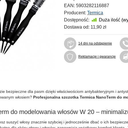
EAN:
5903282116887
Producent:
Termica
Dostępność:
Duża ilość (w
Dostawa od:
11,90 zł
14 dni na odstąpienie
Reklamacje i gwarancje
dzie bezpieczne dla pasm dzięki właściwościom antybakteryjnym i anty
alowanym włosiem?
Profesjonalna szczotka Termica NanoTerm do 
erm do modelowania włosów W 20 – minimaliz
z suszyć włosy znacznie szybciej i jednocześnie dbać o ich bezpiecze
atne dla skóry głowy i włosów, zapewniają wyjątkowy komfort klienta. 