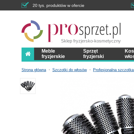
20 tys. produktów w ofercie
Sklep fryzjersko-kosmetyczny
Meble
Sprzęt
Kos
fryzjerskie
fryzjerski
wło
Strona główna
Szczotki do włosów
Profesjonalna szczotk