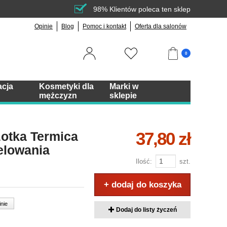
98% Klientów poleca ten sklep
Opinie
Blog
Pomoc i kontakt
Oferta dla salonów
0
acja
Kosmetyki dla
Marki w
mężczyzn
sklepie
37,80 zł
zotka Termica
lowania
Ilość:
szt.
+ dodaj do koszyka
inie
Dodaj do listy życzeń