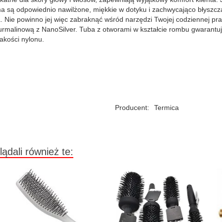
a są odpowiednio nawilżone, miękkie w dotyku i zachwycająco błyszczą
a. Nie powinno jej więc zabraknąć wśród narzędzi Twojej codziennej p
rmalinową z NanoSilver. Tuba z otworami w kształcie rombu gwarantu
akości nylonu.
Producent:
Termica
lądali również te: