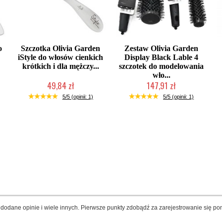
o
Szczotka Olivia Garden
Zestaw Olivia Garden
iStyle do włosów cienkich
Display Black Lable 4
krótkich i dla mężczy...
szczotek do modelowania
wło...
49,84 zł
147,91 zł
Produkt wycofany
Produkt wycofany
5/5 (opinii: 1)
5/5 (opinii: 1)
dodane opinie i wiele innych. Pierwsze punkty zdobądź za zarejestrowanie się pon