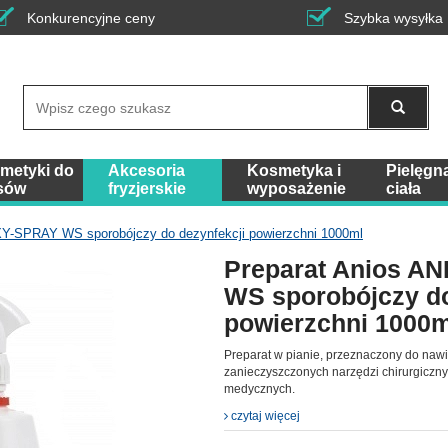
Konkurencyjne ceny
Szybka wysyłka
Wyszukaj
metyki do
Akcesoria
Kosmetyka i
Pielęgn
sów
fryzjerskie
wyposażenie
ciała
XY-SPRAY WS sporobójczy do dezynfekcji powierzchni 1000ml
Preparat Anios A
WS sporobójczy do
powierzchni 1000m
Preparat w pianie, przeznaczony do nawil
zanieczyszczonych narzędzi chirurgiczn
medycznych.
czytaj więcej