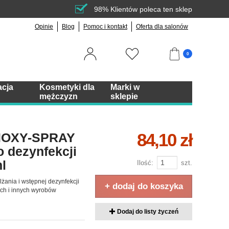
98% Klientów poleca ten sklep
Opinie
Blog
Pomoc i kontakt
Oferta dla salonów
0
acja
Kosmetyki dla
Marki w
mężczyzn
sklepie
84,10 zł
NIOXY-SPRAY
 dezynfekcji
l
Ilość:
szt.
żania i wstępnej dezynfekcji
+ dodaj do koszyka
ych i innych wyrobów
Dodaj do listy życzeń