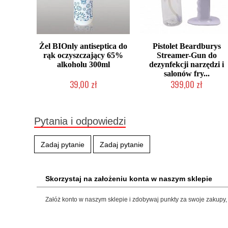
Żel BIOnly antiseptica do
Pistolet Beardburys
rąk oczyszczający 65%
Streamer-Gun do
alkoholu 300ml
dezynfekcji narzędzi i
salonów fry...
39,00 zł
399,00 zł
Produkt wycofany
Produkt wycofany
Pytania i odpowiedzi
Zadaj pytanie
Zadaj pytanie
Skorzystaj na założeniu konta w naszym sklepie
Załóż konto w naszym sklepie i zdobywaj punkty za swoje zakupy, 