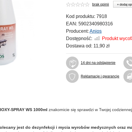
brak opinii
+ dodaj op
Kod produktu:
7918
EAN:
5902340980316
Producent:
Anios
Dostępność:
Produkt wyco
Dostawa od:
11,90 zł
14 dni na odstąpienie
Reklamacje i gwarancje
NIOXY-SPRAY WS 1000ml
znakomicie się sprawdzi w Twojej codziennej
olecany jest do dezynfekcji i mycia wyrobów medycznych oraz m