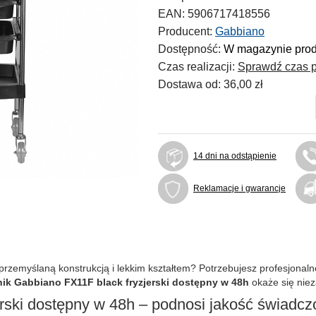
EAN:
5906717418556
Producent:
Gabbiano
Dostępność:
W magazynie pro
Czas realizacji:
Sprawdź czas p
Dostawa od:
36,00 zł
14 dni na odstąpienie
Reklamacje i gwarancje
rzemyślaną konstrukcją i lekkim kształtem? Potrzebujesz profesjonalne
k Gabbiano FX11F black fryzjerski dostępny w 48h
okaże się niez
rski dostępny w 48h – podnosi jakość świadcz