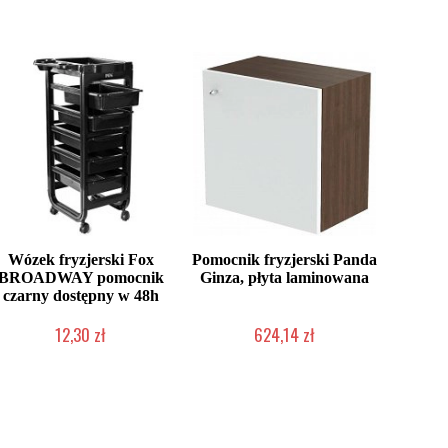
Wózek fryzjerski Fox
Pomocnik fryzjerski Panda
BROADWAY pomocnik
Ginza, płyta laminowana
czarny dostępny w 48h
12,30 zł
624,14 zł
Produkt wycofany
2-5 dni roboczych