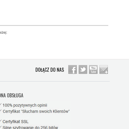
iżej:
DOŁĄCZ DO NAS
NA OBSŁUGA