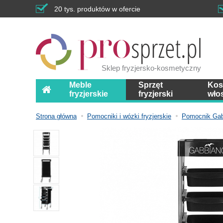
20 tys. produktów w ofercie
Sklep fryzjersko-kosmetyczny
Meble
Sprzęt
Kos
fryzjerskie
fryzjerski
wło
Strona główna
Pomocniki i wózki fryzjerskie
Pomocnik Gabb