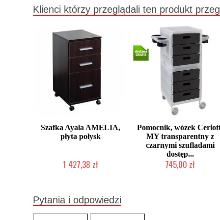
Klienci którzy przeglądali ten produkt przeg
Szafka Ayala AMELIA,
Pomocnik, wózek Ceriott
płyta połysk
MY transparentny z
czarnymi szufladami
dostęp...
1 427,38 zł
745,00 zł
Produkcja na zamówienie Klienta
2-5 dni roboczych
Pytania i odpowiedzi