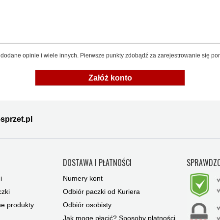
dodane opinie i wiele innych. Pierwsze punkty zdobądź za zarejestrowanie się pon
Załóż konto
sprzet.pl
Y
DOSTAWA I PŁATNOŚCI
SPRAWDZO
i
Numery kont
zki
Odbiór paczki od Kuriera
ne produkty
Odbiór osobisty
Jak mogę płacić? Sposoby płatności