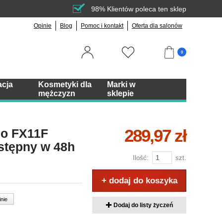
98% Klientów poleca ten sklep
Opinie
Blog
Pomoc i kontakt
Oferta dla salonów
0
acja
Kosmetyki dla
Marki w
mężczyzn
sklepie
289,97 zł
o FX11F
ostępny w 48h
Ilość:
szt.
+ dodaj do koszyka
inie
Dodaj do listy życzeń