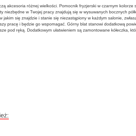
zą akcesoria różnej wielkości. Pomocnik fryzjerski w czarnym kolorze 
ioty niezbędne w Twojej pracy znajdują się w wysuwanych bocznych półk
kim się znajdzie i stanie się niezastąpiony w każdym salonie, zwłaszc
ieszy pracę i będzie go wspomagać. Górny blat stanowi dodatkową po
wsze pod ręką. Dodatkowym ułatwieniem są zamontowane kółeczka, któ
ież: