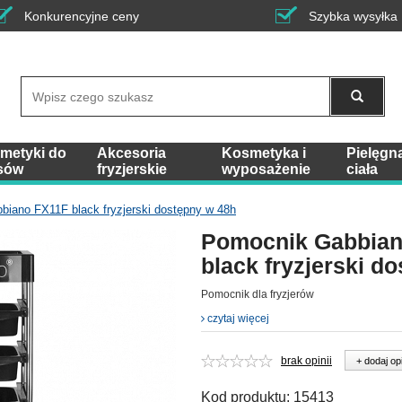
Konkurencyjne ceny
Szybka wysyłka
Wyszukaj
metyki do
Akcesoria
Kosmetyka i
Pielęgn
sów
fryzjerskie
wyposażenie
ciała
iano FX11F black fryzjerski dostępny w 48h
Pomocnik Gabbian
black fryzjerski d
Pomocnik dla fryzjerów
czytaj więcej
brak opinii
+ dodaj op
Kod produktu:
15413