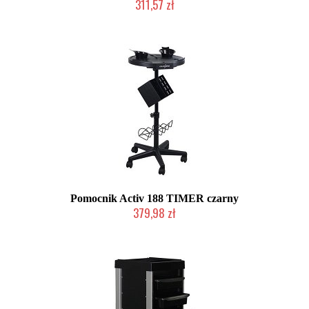
311,57 zł
2-5 dni roboczych
Pomocnik Activ 188 TIMER czarny
379,98 zł
W magazynie producenta