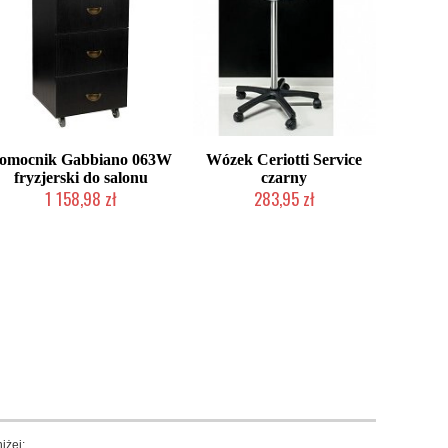
omocnik Gabbiano 063W
Wózek Ceriotti Service
fryzjerski do salonu
czarny
1 158,98 zł
283,95 zł
Produkt wycofany
Produkt wycofany
iżej: