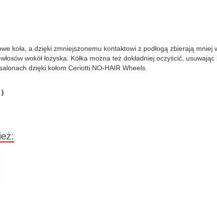
owe koła, a dzięki zmniejszonemu kontaktowi z podłogą zbierają mniej
ę włosów wokół łożyska. Kółka można też dokładniej oczyścić, usuwając
 salonach dzięki kołom Ceriotti NO-HAIR Wheels.
 )
ież: