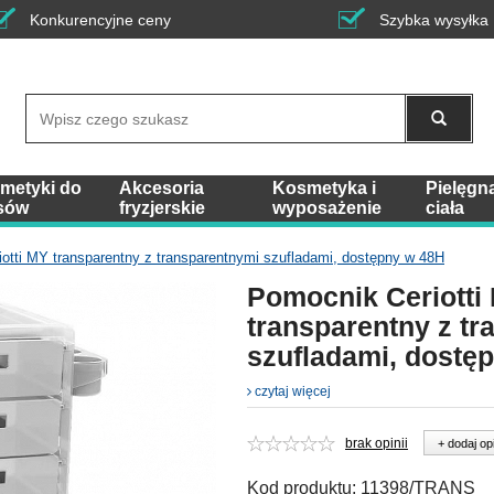
Konkurencyjne ceny
Szybka wysyłka
Wyszukaj
metyki do
Akcesoria
Kosmetyka i
Pielęgn
sów
fryzjerskie
wyposażenie
ciała
otti MY transparentny z transparentnymi szufladami, dostępny w 48H
Pomocnik Ceriotti
transparentny z t
szufladami, dostę
czytaj więcej
brak opinii
+ dodaj op
Kod produktu:
11398/TRANS