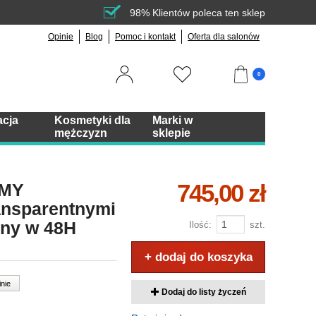
98% Klientów poleca ten sklep
Opinie
Blog
Pomoc i kontakt
Oferta dla salonów
0
acja
Kosmetyki dla
Marki w
mężczyzn
sklepie
745,00 zł
 MY
ransparentnymi
pny w 48H
Ilość:
szt.
+ dodaj do koszyka
inie
Dodaj do listy życzeń