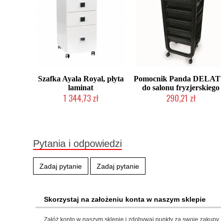
Szafka Ayala Royal, płyta
Pomocnik Panda DELATI
laminat
do salonu fryzjerskiego
1 344,73 zł
290,21 zł
Produkt wycofany
Produkt wycofany
Pytania i odpowiedzi
Zadaj pytanie
Zadaj pytanie
Skorzystaj na założeniu konta w naszym sklepie
Załóż konto w naszym sklepie i zdobywaj punkty za swoje zakupy, 