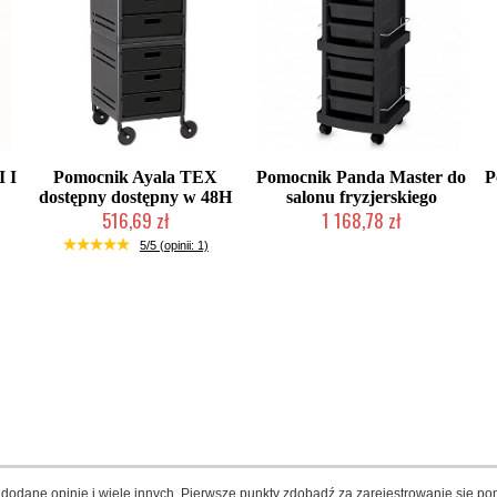
 I
Pomocnik Ayala TEX
Pomocnik Panda Master do
P
dostępny dostępny w 48H
salonu fryzjerskiego
516,69 zł
1 168,78 zł
Produkt wycofany
Mała ilość (wysyłka w 24h)
5/5 (opinii: 1)
dodane opinie i wiele innych. Pierwsze punkty zdobądź za zarejestrowanie się pon