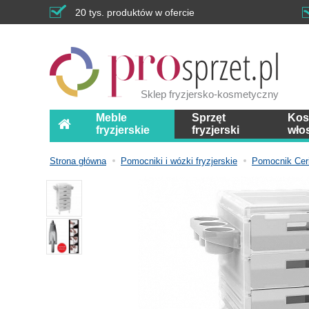
20 tys. produktów w ofercie
Sklep fryzjersko-kosmetyczny
Meble
Sprzęt
Kos
fryzjerskie
fryzjerski
wło
Strona główna
Pomocniki i wózki fryzjerskie
Pomocnik Ceri