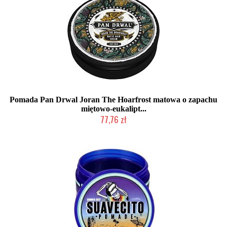
Pomada Pan Drwal Joran The Hoarfrost matowa o zapachu
miętowo-eukalipt...
77,76 zł
Duża ilość (wysyłka w 24h)