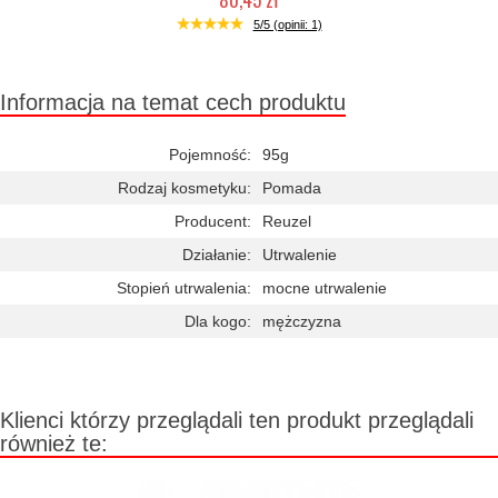
Duża ilość (wysyłka w 24h)
5/5 (opinii: 1)
Informacja na temat cech produktu
Pojemność:
95g
Rodzaj kosmetyku:
Pomada
Producent:
Reuzel
Działanie:
Utrwalenie
Stopień utrwalenia:
mocne utrwalenie
Dla kogo:
mężczyzna
Klienci którzy przeglądali ten produkt przeglądali
również te: