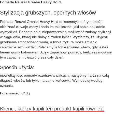
Pomadę Reuzel Grease Heavy Hold.
Stylizacja grubszych, opornych włosów
Pomada Reuzel Grease Heavy Hold to kosmetyk, który pomoże
okiełznać ci twoje włosy i nada im taki kształt, jaki sobie dokładnie
wymyśliłeś. Ponadto da ci niepowtarzalną możliwość zmiany stylizacji
w ciągu dnia, której nie dałby ci żaden lakier. Wystarczy, że użyjesz
grzebienia zmoczonego wodą, a twoja fryzura może zmienić
całkowicie swój kształt. Polecamy ją tobie również wtedy, gdy jesteś
fanem gumy balonowej. Dzięki zapachowi pomady, będziesz mógł się
tym zapachem cieszyć przez cały dzień.
Sposób użycia:
niewielką ilość pomady rozetrzyj w palcach, następnie nałóż na całą
długość włosów lub tylko na same końcówki. Wymodeluj według
uznania.
Pojemność:
340g
Klienci, którzy kupili ten produkt kupili również: