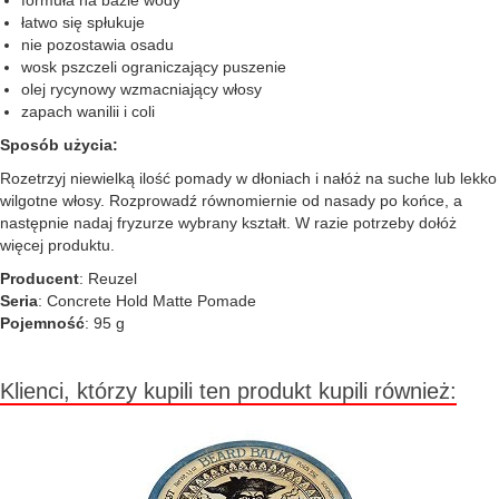
formuła na bazie wody
łatwo się spłukuje
nie pozostawia osadu
wosk pszczeli ograniczający puszenie
olej rycynowy wzmacniający włosy
zapach wanilii i coli
Sposób użycia:
Rozetrzyj niewielką ilość pomady w dłoniach i nałóż na suche lub lekko
wilgotne włosy. Rozprowadź równomiernie od nasady po końce, a
następnie nadaj fryzurze wybrany kształt. W razie potrzeby dołóż
więcej produktu.
Producent
: Reuzel
Seria
: Concrete Hold Matte Pomade
Pojemność
: 95 g
Klienci, którzy kupili ten produkt kupili również: