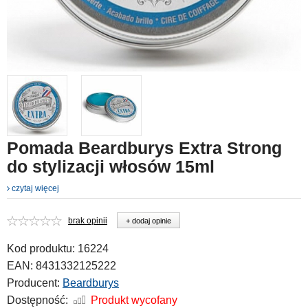
Pomada Beardburys Extra Strong
do stylizacji włosów 15ml
czytaj więcej
brak opinii
+ dodaj opinie
Kod produktu:
16224
EAN:
8431332125222
Producent:
Beardburys
Dostępność:
Produkt wycofany