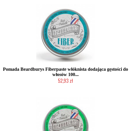
Pomada Beardburys Fiberpaste włóknista dodająca gęstości do
włosów 100...
52,93 zł
Duża ilość (wysyłka w 24h)