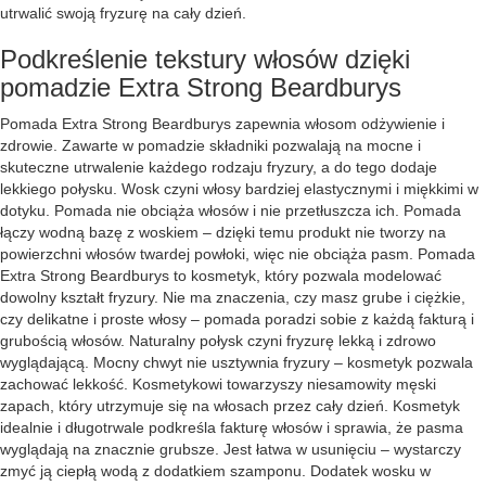
utrwalić swoją fryzurę na cały dzień.
Podkreślenie tekstury włosów dzięki
pomadzie Extra Strong Beardburys
Pomada Extra Strong Beardburys zapewnia włosom odżywienie i
zdrowie. Zawarte w pomadzie składniki pozwalają na mocne i
skuteczne utrwalenie każdego rodzaju fryzury, a do tego dodaje
lekkiego połysku. Wosk czyni włosy bardziej elastycznymi i miękkimi w
dotyku. Pomada nie obciąża włosów i nie przetłuszcza ich. Pomada
łączy wodną bazę z woskiem – dzięki temu produkt nie tworzy na
powierzchni włosów twardej powłoki, więc nie obciąża pasm. Pomada
Extra Strong Beardburys to kosmetyk, który pozwala modelować
dowolny kształt fryzury. Nie ma znaczenia, czy masz grube i ciężkie,
czy delikatne i proste włosy – pomada poradzi sobie z każdą fakturą i
grubością włosów. Naturalny połysk czyni fryzurę lekką i zdrowo
wyglądającą. Mocny chwyt nie usztywnia fryzury – kosmetyk pozwala
zachować lekkość. Kosmetykowi towarzyszy niesamowity męski
zapach, który utrzymuje się na włosach przez cały dzień. Kosmetyk
idealnie i długotrwale podkreśla fakturę włosów i sprawia, że pasma
wyglądają na znacznie grubsze. Jest łatwa w usunięciu – wystarczy
zmyć ją ciepłą wodą z dodatkiem szamponu. Dodatek wosku w