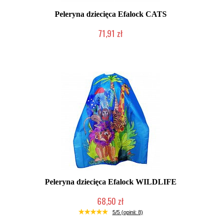
Peleryna dziecięca Efalock CATS
71,91 zł
Produkt wycofany
Peleryna dziecięca Efalock WILDLIFE
68,50 zł
Mała ilość (wysyłka w 24h)
5/5 (opinii: 8)